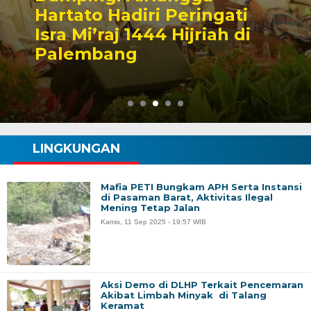
Hartato Hadiri Peringati
Isra Mi’raj 1444 Hijriah di
Palembang
LINGKUNGAN
Mafia PETI Bungkam APH Serta Instansi
di Pasaman Barat, Aktivitas Ilegal
Mening Tetap Jalan
Kamis, 11 Sep 2025 - 19:57 WIB
Aksi Demo di DLHP Terkait Pencemaran
Akibat Limbah Minyak di Talang
Keramat