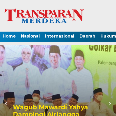
Home
Nasional
Internasional
Daerah
Hukum 
Wagub Mawardi Yahya
Dampingi Airlangga