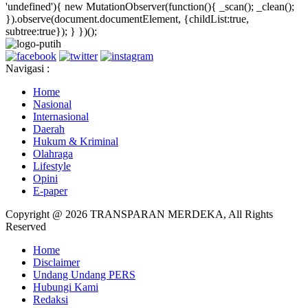
'undefined'){ new MutationObserver(function(){ _scan(); _clean();
}).observe(document.documentElement, {childList:true,
subtree:true}); } })();
Navigasi :
Home
Nasional
Internasional
Daerah
Hukum & Kriminal
Olahraga
Lifestyle
Opini
E-paper
Copyright @ 2026 TRANSPARAN MERDEKA, All Rights
Reserved
Home
Disclaimer
Undang Undang PERS
Hubungi Kami
Redaksi