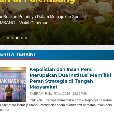
ar Berikan Perannya Dalam Memajukan Sumsel
ANG – Wakil Gubernur…
ERITA TERKINI
Kepolisian dan Insan Pers
Merupakan Dua Institusi Memiliki
Peran Strategis di Tengah
Masyarakat
DAERAH |
Rabu, 5 Agu 2026 - 18:32 WIB
PADANG, transparanmerdeka.com – Kepolisian Daerah
) Sumatera Barat (Sumbar) menggelar acara silaturahmi bersama insan pers
matera…