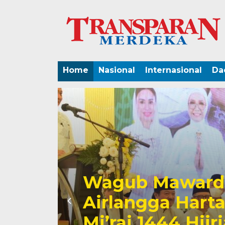
Home
Nasional
Internasional
Da
Wagub Mawardi
Airlangga Hartat
Mi’raj 1444 Hij