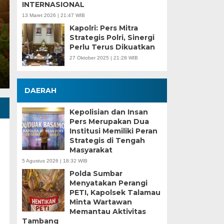
INTERNASIONAL
13 Maret 2026 | 21:47 WIB
Selasa, 14 Feb 2023 - 06:16 WIB
Kapolri: Pers Mitra
TRANSPARANMERDEKA.COM, PALEMBANG – Wakil 
Strategis Polri, Sinergi
didampingi Sekda SA Supriono menyimak pandan
Perlu Terus Dikuatkan
27 Oktober 2025 | 21:28 WIB
DAERAH
Kepolisian dan Insan
Pers Merupakan Dua
Institusi Memiliki Peran
Strategis di Tengah
Masyarakat
5 Agustus 2026 | 18:32 WIB
Polda Sumbar
Menyatakan Perangi
PETI, Kapolsek Talamau
Minta Wartawan
Memantau Aktivitas
Tambang