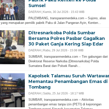
Pabrik Paku Kenten ke Polda
Sumsel
DAERAH |
Kamis, 30 Jul 2026 - 15:43 WIB
PALEMBANG, transparanmerdeka.com – Sujono, alias
yang merupakan pemilik pabrik Paku di Jalan Pangeran Ayin, Kenten…
Ditresnarkoba Polda Sumbar
Bersama Polres Pasbar Gagalkan
30 Paket Ganja Kering Siap Edar
DAERAH |
Rabu, 29 Jul 2026 - 15:06 WIB
SUMBAR, transparanmerdeka.com – Tim gabungan dari
Direktorat Reserse Narkoba (Ditresnarkoba) Polda
Sumatera Barat dan Polsek Ranah…
Kapolsek Talamau Suruh Wartawa
Memantau Penambangan Emas di
Tombang
DAERAH |
Sabtu, 25 Jul 2026 - 18:17 WIB
SUMBAR, transparanmerdeka.com – Aktivitas
penambangan emas tanpa izin (PETI) di kejorongan
Tombang nagari Sinuruik kecamatan Talamau…