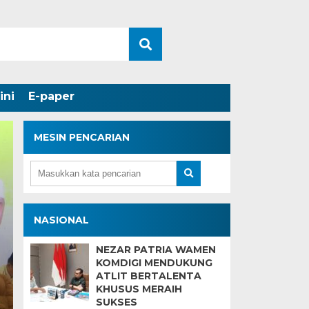
ini
E-paper
MESIN PENCARIAN
Wagub Mawardi Yah
NASIONAL
Pandangan Umum Fra
NEZAR PATRIA WAMEN
KOMDIGI MENDUKUNG
Terkait Pembahasan 
ATLIT BERTALENTA
KHUSUS MERAIH
Pemprov Sumsel
SUKSES