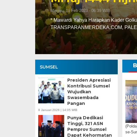
Minggu, 19 Feb 2023 - 06:39 WIB
* Mawardi Yahya Harapkan Kader Golk
TRANSPARANMERDEKA.COM, PALEMB
B
SUMSEL
Presiden Apresiasi
Kontribusi Sumsel
Wujudkan
Swasembada
Pangan
8 Januari 2026 | 14:05 WIB
Punya Dedikasi
Tinggi, 321 ASN
(Polda
Pemprov Sumsel
se-Su
Dapat Kehormatan