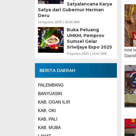
Satyalancana Karya
Satya dari Gubernur Herman
Deru
14 Agustus 2025 | 16:46 WIB
Buka Peluang
UMKM, Pemprov
Sumsel Gelar
Sriwijaya Expo 2025
total 
9 Agustus 2025 | 16:41 WIB
Daer
BERITA DAERAH
PALEMBANG
BANYUASIN
KAB. OGAN ILIR
KAB. OKI
KAB. PALI
KAB. MUBA