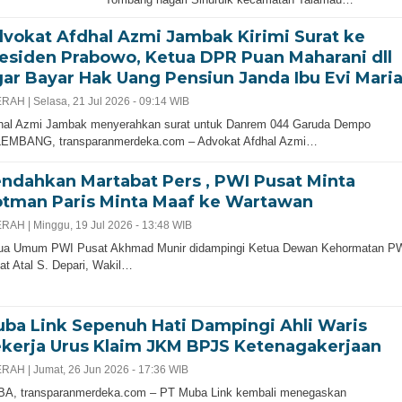
vokat Afdhal Azmi Jambak Kirimi Surat ke
esiden Prabowo, Ketua DPR Puan Maharani dll
ar Bayar Hak Uang Pensiun Janda Ibu Evi Mari
RAH |
Selasa, 21 Jul 2026 - 09:14 WIB
hal Azmi Jambak menyerahkan surat untuk Danrem 044 Garuda Dempo
EMBANG, transparanmerdeka.com – Advokat Afdhal Azmi…
ndahkan Martabat Pers , PWI Pusat Minta
tman Paris Minta Maaf ke Wartawan
RAH |
Minggu, 19 Jul 2026 - 13:48 WIB
ua Umum PWI Pusat Akhmad Munir didampingi Ketua Dewan Kehormatan P
at Atal S. Depari, Wakil…
ba Link Sepenuh Hati Dampingi Ahli Waris
kerja Urus Klaim JKM BPJS Ketenagakerjaan
RAH |
Jumat, 26 Jun 2026 - 17:36 WIB
A, transparanmerdeka.com – PT Muba Link kembali menegaskan