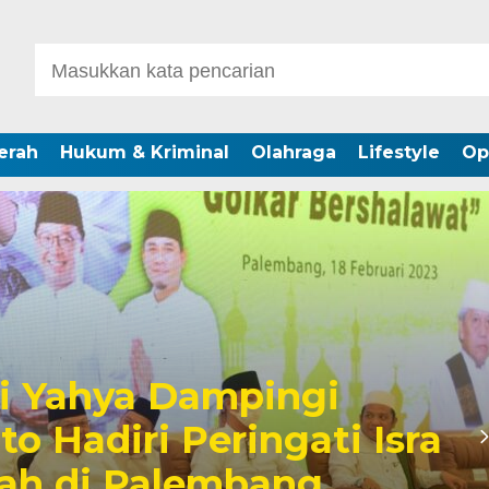
erah
Hukum & Kriminal
Olahraga
Lifestyle
Op
 Yahya Dampingi
o Hadiri Peringati Isra
riah di Palembang