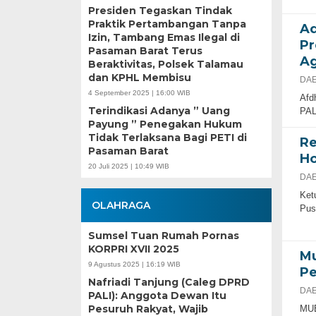
Presiden Tegaskan Tindak
Praktik Pertambangan Tanpa
Ad
Izin, Tambang Emas Ilegal di
Pr
Pasaman Barat Terus
Ag
Beraktivitas, Polsek Talamau
dan KPHL Membisu
DAE
4 September 2025 | 16:00 WIB
Afd
Terindikasi Adanya ” Uang
PAL
Payung ” Penegakan Hukum
Tidak Terlaksana Bagi PETI di
Re
Pasaman Barat
Ho
20 Juli 2025 | 10:49 WIB
DAE
Ket
OLAHRAGA
Pus
Sumsel Tuan Rumah Pornas
KORPRI XVII 2025
Mu
9 Agustus 2025 | 16:19 WIB
Pe
Nafriadi Tanjung (Caleg DPRD
DAE
PALI): Anggota Dewan Itu
Pesuruh Rakyat, Wajib
MUB