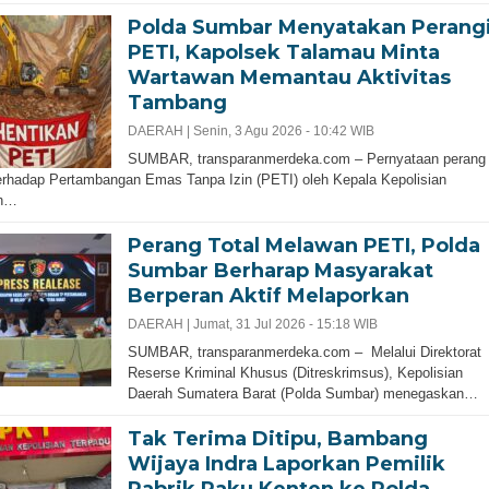
Polda Sumbar Menyatakan Perang
PETI, Kapolsek Talamau Minta
Wartawan Memantau Aktivitas
Tambang
DAERAH |
Senin, 3 Agu 2026 - 10:42 WIB
SUMBAR, transparanmerdeka.com – Pernyataan perang
terhadap Pertambangan Emas Tanpa Izin (PETI) oleh Kepala Kepolisian
ah…
Perang Total Melawan PETI, Polda
Sumbar Berharap Masyarakat
Berperan Aktif Melaporkan
DAERAH |
Jumat, 31 Jul 2026 - 15:18 WIB
SUMBAR, transparanmerdeka.com – Melalui Direktorat
Reserse Kriminal Khusus (Ditreskrimsus), Kepolisian
Daerah Sumatera Barat (Polda Sumbar) menegaskan…
Tak Terima Ditipu, Bambang
Wijaya Indra Laporkan Pemilik