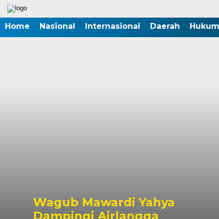
Home
Nasional
Internasional
Daerah
Hukum 
Wagub Mawardi Yahya
Dampingi Airlangga