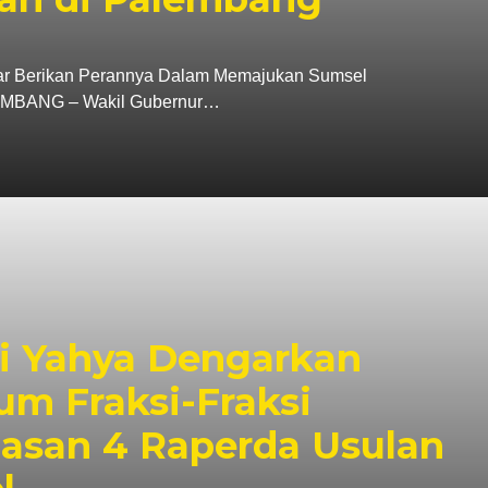
ar Berikan Perannya Dalam Memajukan Sumsel
ANG – Wakil Gubernur…
 Yahya Dengarkan
m Fraksi-Fraksi
asan 4 Raperda Usulan