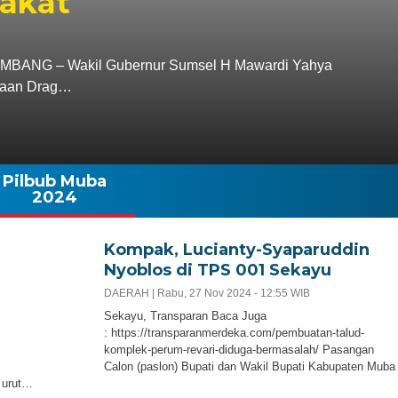
bakat
G – Wakil Gubernur Sumsel H Mawardi Yahya
araan Drag…
Pilbub Muba
2024
Kompak, Lucianty-Syaparuddin
Nyoblos di TPS 001 Sekayu
DAERAH |
Rabu, 27 Nov 2024 - 12:55 WIB
Sekayu, Transparan Baca Juga
: https://transparanmerdeka.com/pembuatan-talud-
komplek-perum-revari-diduga-bermasalah/ Pasangan
Calon (paslon) Bupati dan Wakil Bupati Kabupaten Muba
 urut…