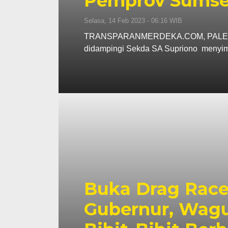
Pemprov Sumse
Selasa, 14 Feb 2023 - 06:16 WIB
TRANSPARANMERDEKA.COM, PALEMBAN
didampingi Sekda SA Supriono meny
Buka Drag Race
Gubernur, Wag