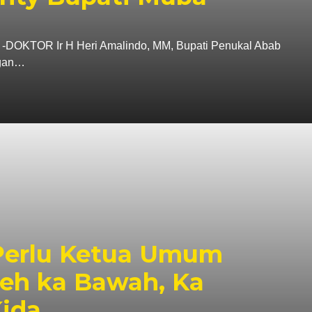
TOR Ir H Heri Amalindo, MM, Bupati Penukal Abab
ngan…
erlu Ketua Umum
teh ka Bawah, Ka
ida