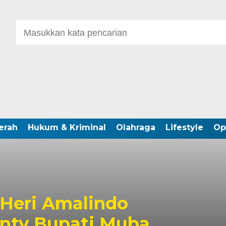
erah
Hukum & Kriminal
Olahraga
Lifestyle
Op
 Heri Amalindo
anty Bupati Muba