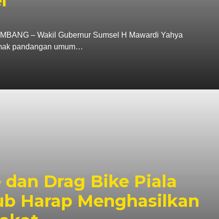
l
G – Wakil Gubernur Sumsel H Mawardi Yahya
imak pandangan umum…
 dan Drag Bike Piala
ub Harap Menghasilkan