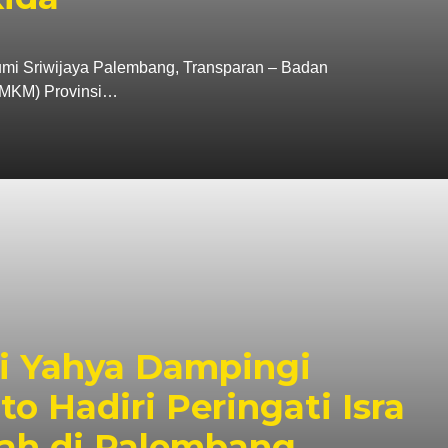
i Sriwijaya Palembang, Transparan – Badan
BMKM) Provinsi…
 Yahya Dampingi
o Hadiri Peringati Isra
riah di Palembang