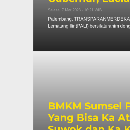
Selasa, 7 Mar 2023 - 16:21 WIB
Palembang, TRANSPARANMERDEKA -DOK
Lematang Ilir (PALI) bersilaturahim de
BMKM Sumsel P
Yang Bisa Ka A
Suwok dan Ka K