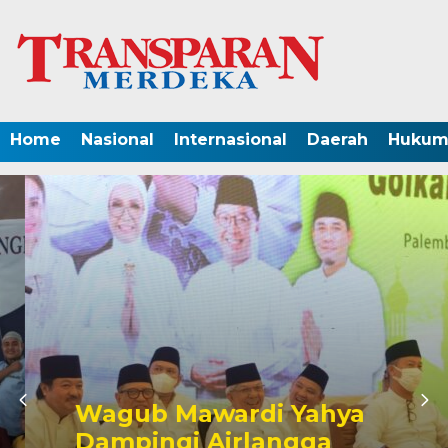
Home
Nasional
Internasional
Daerah
Hukum 
Wagub Mawardi Yahya
Dampingi Airlangga