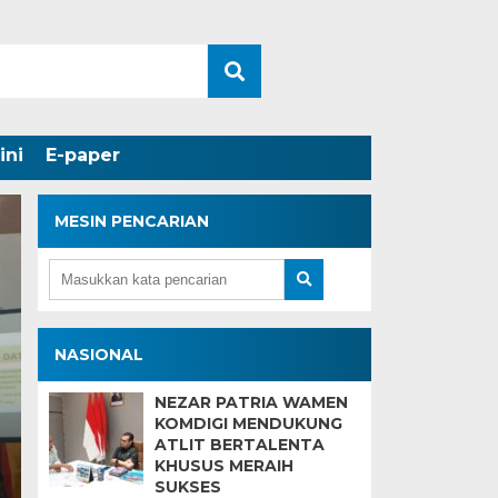
ini
E-paper
MESIN PENCARIAN
Wagub Mawardi Yah
NASIONAL
Pandangan Umum Fra
NEZAR PATRIA WAMEN
KOMDIGI MENDUKUNG
Terkait Pembahasan 
ATLIT BERTALENTA
KHUSUS MERAIH
Pemprov Sumsel
SUKSES