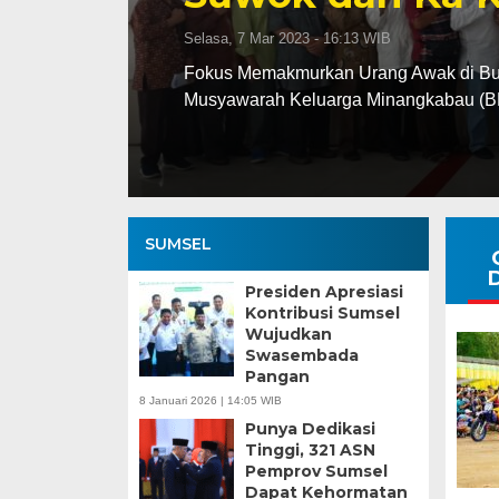
Minggu, 19 Feb 2023 - 06:39 WIB
* Mawardi Yahya Harapkan Kader Golk
TRANSPARANMERDEKA.COM, PALEMB
SUMSEL
Presiden Apresiasi
Kontribusi Sumsel
Wujudkan
Swasembada
Pangan
8 Januari 2026 | 14:05 WIB
Punya Dedikasi
Tinggi, 321 ASN
Pemprov Sumsel
Dapat Kehormatan