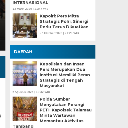
INTERNASIONAL
13 Maret 2026 | 21:47 WIB
Selasa, 14 Feb 2023 - 06:16 WIB
Kapolri: Pers Mitra
TRANSPARANMERDEKA.COM, PALEMBANG – Wakil 
Strategis Polri, Sinergi
didampingi Sekda SA Supriono menyimak pandan
Perlu Terus Dikuatkan
27 Oktober 2025 | 21:28 WIB
DAERAH
Kepolisian dan Insan
Pers Merupakan Dua
Institusi Memiliki Peran
Strategis di Tengah
Masyarakat
5 Agustus 2026 | 18:32 WIB
Polda Sumbar
Menyatakan Perangi
PETI, Kapolsek Talamau
Minta Wartawan
i
Memantau Aktivitas
Tambang