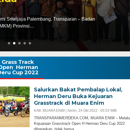
ar Berikan Perannya Dalam Memajukan Sumsel
ANG – Wakil Gubernur…
Grass Track
Open Herman
Deru Cup 2022
Salurkan Bakat Pembalap Lokal,
Herman Deru Buka Kejuaran
Grasstrack di Muara Enim
KAB. MUARA ENIM |
Senin, 24 Okt 2022 - 05:53 WIB
TRANSPARANMERDEKA.COM, MUARA ENIM – Melalu
Kejuaraan Grasstrack Open H Herman Deru Cup 2022
diharapkan tidak hanya…