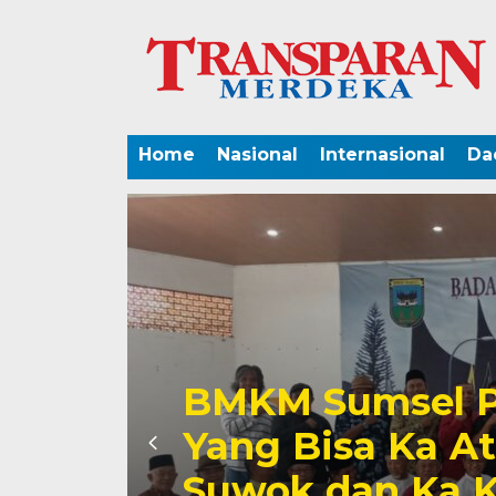
Home
Nasional
Internasional
Da
Wagub Mawardi
Airlangga Hartat
Mi’raj 1444 Hij