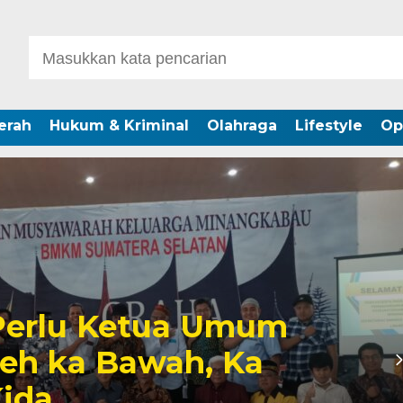
erah
Hukum & Kriminal
Olahraga
Lifestyle
Op
 Yahya Dampingi
o Hadiri Peringati Isra
riah di Palembang