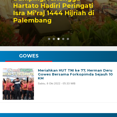
Hartato Hadiri Peringati
Isra Mi’raj 1444 Hijriah di
Palembang
GOWES
Meriahkan HUT TNI ke 77, Herman Deru
Gowes Bersama Forkopimda Sejauh 10
KM
Sabtu, 8 Okt 2022 - 05:33 WIB