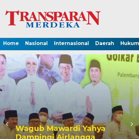
Home
Nasional
Internasional
Daerah
Hukum 
Wagub Mawardi Yahya
Dampingi Airlangga