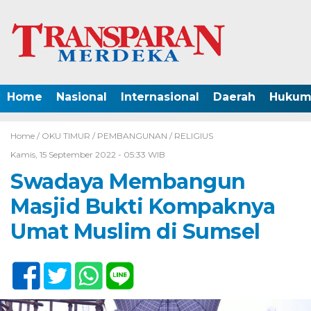
Home
Nasional
Internasional
Daerah
Hukum 
Home /
OKU TIMUR
/
PEMBANGUNAN
/
RELIGIUS
Kamis, 15 September 2022 - 05:33 WIB
Swadaya Membangun
Masjid Bukti Kompaknya
Umat Muslim di Sumsel