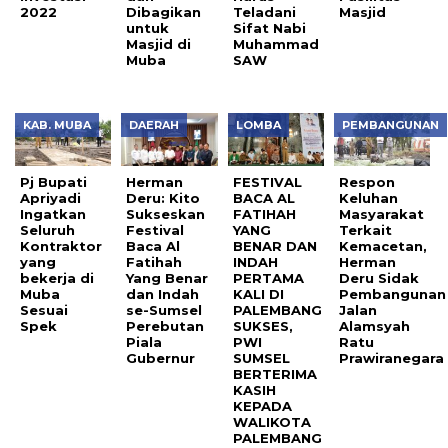
2022
Dibagikan
Teladani
Masjid
untuk
Sifat Nabi
Masjid di
Muhammad
Muba
SAW
KAB. MUBA
DAERAH
LOMBA
PEMBANGUNAN
Pj Bupati
Herman
FESTIVAL
Respon
Apriyadi
Deru: Kito
BACA AL
Keluhan
Ingatkan
Sukseskan
FATIHAH
Masyarakat
Seluruh
Festival
YANG
Terkait
Kontraktor
Baca Al
BENAR DAN
Kemacetan,
yang
Fatihah
INDAH
Herman
bekerja di
Yang Benar
PERTAMA
Deru Sidak
Muba
dan Indah
KALI DI
Pembangunan
Sesuai
se-Sumsel
PALEMBANG
Jalan
Spek
Perebutan
SUKSES,
Alamsyah
Piala
PWI
Ratu
Gubernur
SUMSEL
Prawiranegara
BERTERIMA
KASIH
KEPADA
WALIKOTA
PALEMBANG