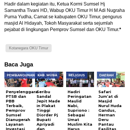
Hadir dalam kegiatan itu, Ketua Kormi Sumsel Hj
Samantha Tivani HD, Wabup OKU Timur H M Adi Nugraha
Purna Yudha, Camat se kabupaten OKU Timur, pengurus
masjid Al Hidayah, Tokoh Masyarakat serta sejumlah
pejabat di lingkungan Pemprov Sumsel dan OKU Timur.
*
Kotanegara OKU Timur
Baca Juga
PEMBANGUNAN
KAB. MUBA
RELIGIUS
DAERAH
Penyelenggara
Seribu
Hadiri
Safari
PTSB dan
Sandal
Peringatan
Jum’at di
PBB
Jepit Made
Maulid
Masjid
Terbaik,
in Plakat
Nabi,
Nurul Huda
Pemprov
Tinggi
Supriono :
Gandus,
Sumsel
Diorder Pj
Sebagai
Herman
Dianugerah
Bupati
Umat
Deru
Layanan
Apriyadi
Muslim Kita
Pantau
Investasi
dan
Harus
Fasilitas