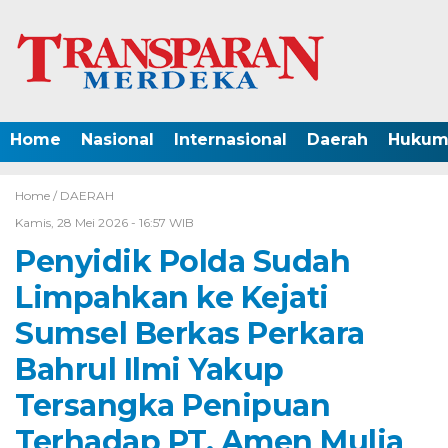
Home
Nasional
Internasional
Daerah
Hukum 
Home /
DAERAH
Kamis, 28 Mei 2026 - 16:57 WIB
Penyidik Polda Sudah
Limpahkan ke Kejati
Sumsel Berkas Perkara
Bahrul Ilmi Yakup
Tersangka Penipuan
Terhadap PT. Amen Mulia