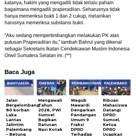
katanya, hakim yang mengadili tidak terlalu paham
bagaimana mengadili praperadilan. Seharusnya tidak
hanya memeriksa bukti 1 dan 2 cukup, melainkan
harusnya memeriksa substansi bukri.
“Aku sedang mempertimbangkan melakukan PK atas
putusan Praperadilan itu,” tambah Bahrul yang dikenal
sebagai Sekretaris Ikatan Cendekiawan Muslim Indonesia
Orwil Sumatera Selatan ini. (**)
Baca Juga
BANYUASIN
DAERAH
PEMBANGUNAN
PALEMBANG
Jalan
Mengawali
Wagub
Ribuan
Bergelombang
Tahun
Mawardi
Mahasiswa
80 korban
2026, PWI
Dengarkan
Datangi
Laka
Sumsel
Pandangan
DPRD
Lantas
Bagikan
Umum 9
Sumsel,
Jalintim
Ratusan
Fraksi
Ketua
Palembang
Nasi Kotak
DPRD
DPRD
– Betung
Terhadap
Ucapkan