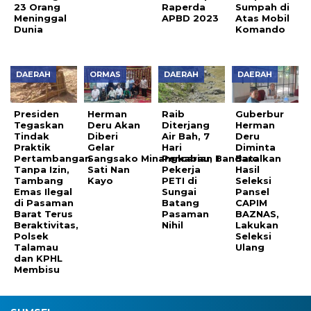
23 Orang
Raperda
Sumpah di
Meninggal
APBD 2023
Atas Mobil
Dunia
Komando
DAERAH
ORMAS
DAERAH
DAERAH
Presiden
Herman
Raib
Guberbur
Tegaskan
Deru Akan
Diterjang
Herman
Tindak
Diberi
Air Bah, 7
Deru
Praktik
Gelar
Hari
Diminta
Pertambangan
Sangsako Minangkabau, Bandaro
Pencarian 1
Batalkan
Tanpa Izin,
Sati Nan
Pekerja
Hasil
Tambang
Kayo
PETI di
Seleksi
Emas Ilegal
Sungai
Pansel
di Pasaman
Batang
CAPIM
Barat Terus
Pasaman
BAZNAS,
Beraktivitas,
Nihil
Lakukan
Polsek
Seleksi
Talamau
Ulang
dan KPHL
Membisu