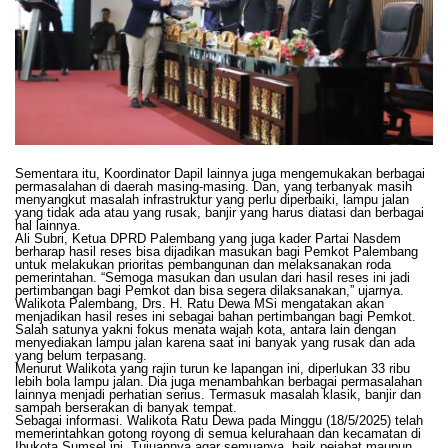
Sementara itu, Koordinator Dapil lainnya juga mengemukakan berbagai
permasalahan di daerah masing-masing. Dan, yang terbanyak masih
menyangkut masalah infrastruktur yang perlu diperbaiki, lampu jalan
yang tidak ada atau yang rusak, banjir yang harus diatasi dan berbagai
hal lainnya.
Ali Subri, Ketua DPRD Palembang yang juga kader Partai Nasdem
berharap hasil reses bisa dijadikan masukan bagi Pemkot Palembang
untuk melakukan prioritas pembangunan dan melaksanakan roda
pemerintahan. “Semoga masukan dan usulan dari hasil reses ini jadi
pertimbangan bagi Pemkot dan bisa segera dilaksanakan,” ujarnya.
Walikota Palembang, Drs. H. Ratu Dewa MSi mengatakan akan
menjadikan hasil reses ini sebagai bahan pertimbangan bagi Pemkot.
Salah satunya yakni fokus menata wajah kota, antara lain dengan
menyediakan lampu jalan karena saat ini banyak yang rusak dan ada
yang belum terpasang.
Menurut Walikota yang rajin turun ke lapangan ini, diperlukan 33 ribu
lebih bola lampu jalan. Dia juga menambahkan berbagai permasalahan
lainnya menjadi perhatian serius. Termasuk masalah klasik, banjir dan
sampah berserakan di banyak tempat.
Sebagai informasi. Walikota Ratu Dewa pada Minggu (18/5/2025) telah
memerintahkan gotong royong di semua kelurahaan dan kecamatan di
Ibukota Sumsel ini. Tujuannya agar semuanya, baik pejabat maupun