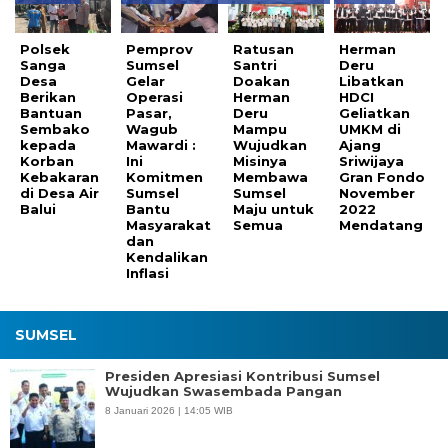
Polsek
Pemprov
Ratusan
Herman
Sanga
Sumsel
Santri
Deru
Desa
Gelar
Doakan
Libatkan
Berikan
Operasi
Herman
HDCI
Bantuan
Pasar,
Deru
Geliatkan
Sembako
Wagub
Mampu
UMKM di
kepada
Mawardi :
Wujudkan
Ajang
Korban
Ini
Misinya
Sriwijaya
Kebakaran
Komitmen
Membawa
Gran Fondo
di Desa Air
Sumsel
Sumsel
November
Balui
Bantu
Maju untuk
2022
Masyarakat
Semua
Mendatang
dan
Kendalikan
Inflasi
SUMSEL
Presiden Apresiasi Kontribusi Sumsel
Wujudkan Swasembada Pangan
8 Januari 2026 | 14:05 WIB