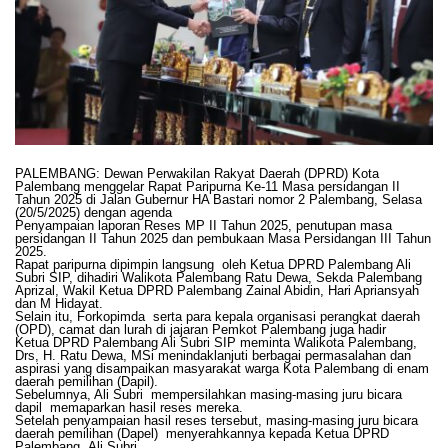
PALEMBANG: Dewan Perwakilan Rakyat Daerah (DPRD) Kota
Palembang menggelar Rapat Paripurna Ke-11 Masa persidangan II
Tahun 2025 di Jalan Gubernur HA Bastari nomor 2 Palembang, Selasa
(20/5/2025) dengan agenda
Penyampaian laporan Reses MP II Tahun 2025, penutupan masa
persidangan II Tahun 2025 dan pembukaan Masa Persidangan III Tahun
2025.
Rapat paripurna dipimpin langsung oleh Ketua DPRD Palembang Ali
Subri SIP, dihadiri Walikota Palembang Ratu Dewa, Sekda Palembang
Aprizal, Wakil Ketua DPRD Palembang Zainal Abidin, Hari Apriansyah
dan M Hidayat.
Selain itu, Forkopimda serta para kepala organisasi perangkat daerah
(OPD), camat dan lurah di jajaran Pemkot Palembang juga hadir
Ketua DPRD Palembang Ali Subri SIP meminta Walikota Palembang,
Drs, H. Ratu Dewa, MSi menindaklanjuti berbagai permasalahan dan
aspirasi yang disampaikan masyarakat warga Kota Palembang di enam
daerah pemilihan (Dapil).
Sebelumnya, Ali Subri mempersilahkan masing-masing juru bicara
dapil memaparkan hasil reses mereka.
Setelah penyampaian hasil reses tersebut, masing-masing juru bicara
daerah pemilihan (Dapel) menyerahkannya kepada Ketua DPRD
Palembang, Ali Subri.