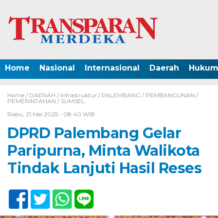
Home
Nasional
Internasional
Daerah
Hukum 
Home /
DAERAH
/
Infrastruktur
/
PALEMBANG
/
PEMBANGUNAN
/
PEMERINTAHAN
/
SUMSEL
Rabu, 21 Mei 2025 - 08:40 WIB
DPRD Palembang Gelar
Paripurna, Minta Walikota
Tindak Lanjuti Hasil Reses