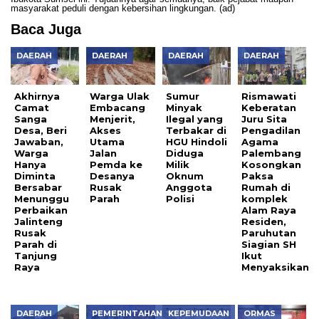
masyarakat peduli dengan kebersihan lingkungan. (ad)
Baca Juga
DAERAH
DAERAH
DAERAH
DAERAH
Akhirnya
Warga Ulak
Sumur
Rismawati
Camat
Embacang
Minyak
Keberatan
Sanga
Menjerit,
Ilegal yang
Juru Sita
Desa, Beri
Akses
Terbakar di
Pengadilan
Jawaban,
Utama
HGU Hindoli
Agama
Warga
Jalan
Diduga
Palembang
Hanya
Pemda ke
Milik
Kosongkan
Diminta
Desanya
Oknum
Paksa
Bersabar
Rusak
Anggota
Rumah di
Menunggu
Parah
Polisi
komplek
Perbaikan
Alam Raya
Jalinteng
Residen,
Rusak
Paruhutan
Parah di
Siagian SH
Tanjung
Ikut
Raya
Menyaksikan
DAERAH
PEMERINTAHAN
KEPEMUDAAN
ORMAS