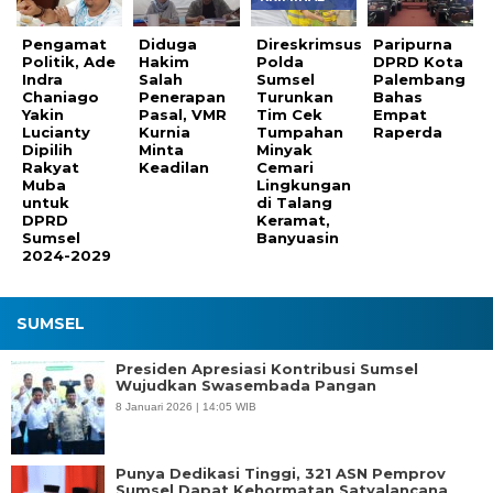
Pengamat
Diduga
Direskrimsus
Paripurna
Politik, Ade
Hakim
Polda
DPRD Kota
Indra
Salah
Sumsel
Palembang
Chaniago
Penerapan
Turunkan
Bahas
Yakin
Pasal, VMR
Tim Cek
Empat
Lucianty
Kurnia
Tumpahan
Raperda
Dipilih
Minta
Minyak
Rakyat
Keadilan
Cemari
Muba
Lingkungan
untuk
di Talang
DPRD
Keramat,
Sumsel
Banyuasin
2024-2029
SUMSEL
Presiden Apresiasi Kontribusi Sumsel
Wujudkan Swasembada Pangan
8 Januari 2026 | 14:05 WIB
Punya Dedikasi Tinggi, 321 ASN Pemprov
Sumsel Dapat Kehormatan Satyalancana