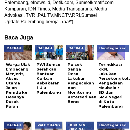
Palembang, elnews.id, Detik.com, Sumselkreatif.com,
Kumparan, IDN Times, Media Transparans, Media
Advokasi, TVRI,PAL TV,MNCTV,RRI,Sumsel
Update,Palembang.beroja . (aa/*)
Baca Juga
DAERAH
DAERAH
DAERAH
Uncategorized
Warga Ulak
PWI Sumsel
Polsek
Terindikasi
Embacang
Serahkan
Sanga
KKN,
Menjerit,
Bantuan
Desa
Lakukan
Akses
Korban
Lakukan
Persekongkol
Utama
Kebakaran
Pengecekan
Pengadaan
Jalan
1 Ulu
dan
Meubelair
Pemda ke
Palembang
Monitoring
SD dan
Desanya
Ketersediaan
SMP Negeri
Rusak
Beras
di Kota
Parah
Palembang
DAERAH
PALEMBANG
HUKUM &
Uncategorized
KRIMINAL