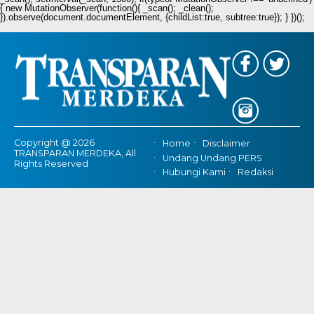
{ new MutationObserver(function(){ _scan(); _clean();
}).observe(document.documentElement, {childList:true, subtree:true}); } })();
Copyright @ 2026
Home
Disclaimer
TRANSPARAN MERDEKA, All
Undang Undang PERS
Rights Reserved
Hubungi Kami
Redaksi