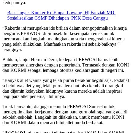
kedepannya.
Baca Juga :
Kunker Ke Empat Lawang, Hj Fauziah MD
Sosialisasikan GSMP Dihadapan PKK Desa Canggu
“Rakerda ini merupakan ide brilian dalam mengoptimalkan kinerja
pengurus PERWOSI di Sumsel. Ini kesempatan emas untuk
merencanakan langkah, meningkatkan serta mengevaluasi kinerja
yang telah dilakukan. Manfaatkan rakerda ini sebaik-baiknya,”
terangnya.
Bahkan, lanjut Herman Deru, kedepan PERWOSI harus lebih
mempererat sinergitas dengan pemerintah. Termasuk dengan KONI
dan KORMI sebagai lembaga otoritas keolahragaan di negeri ini.
“Banyak atlet wanita yang telah purna berakhir begitu saja. Padahal
sebetulnya atlet yang telah purna tersebut bisa kembali dirangkul
dan dijamin kelayakan hidupnya karena mereka adalah inspirasi
bagi para atlet penerus,” tuturnya.
Tidak hanya itu, dia juga meminta PERWOSI Sumsel untuk
mengoptimalkan kerjasama dengan para guru olahraga yang ada di
sekolah-sekolah. Langkah itu dilakukan, untuk membantu KONI
dan KORMI dalam mencari bibit atlet muda berbakat.
“PERWOSI ini harus menjadi jembatan bagi KONI dan KORMI.