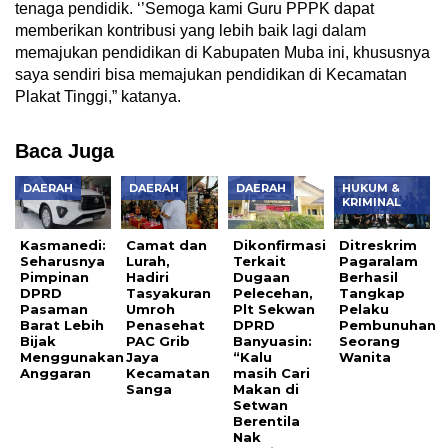
tenaga pendidik. ‘’Semoga kami Guru PPPK dapat
memberikan kontribusi yang lebih baik lagi dalam
memajukan pendidikan di Kabupaten Muba ini, khususnya
saya sendiri bisa memajukan pendidikan di Kecamatan
Plakat Tinggi,” katanya.
Baca Juga
DAERAH
DAERAH
DAERAH
HUKUM &
KRIMINAL
Kasmanedi:
Camat dan
Dikonfirmasi
Ditreskrim
Seharusnya
Lurah,
Terkait
Pagaralam
Pimpinan
Hadiri
Dugaan
Berhasil
DPRD
Tasyakuran
Pelecehan,
Tangkap
Pasaman
Umroh
Plt Sekwan
Pelaku
Barat Lebih
Penasehat
DPRD
Pembunuhan
Bijak
PAC Grib
Banyuasin:
Seorang
Menggunakan
Jaya
“Kalu
Wanita
Anggaran
Kecamatan
masih Cari
Sanga
Makan di
Setwan
Berentila
Nak