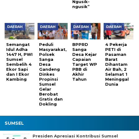
Ngusik-
ngusik”
DAERAH
DAERAH
DAERAH
DAERAH
Semangat
Peduli
BPPRD
4 Pekerja
Idul Adha
Masyarakat,
Sanga
PETI di
1447 H, PWI
Polsek
Desa Kejar
Pasaman
Sumsel
Sanga
Capaian
Barat
Sembelih 4
Desa
Target WP
Dihantam
Ekor Sapi
Gandeng
PBB di
Air Bah, 2
dan I Ekor
Dinkes
Akhir
Selamat 1
Kambing
Propinsi
Tahun
Meninggal
Sumsel
Dunia
Gelar
Berobat
Gratis dan
Dokling
SUMSEL
Presiden Apresiasi Kontribusi Sumsel