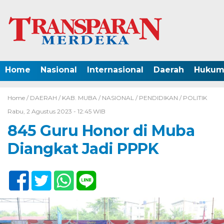
Home
Nasional
Internasional
Daerah
Hukum 
Home /
DAERAH
/
KAB. MUBA
/
NASIONAL
/
PENDIDIKAN
/
POLITIK
Rabu, 2 Agustus 2023 - 12:45 WIB
845 Guru Honor di Muba
Diangkat Jadi PPPK