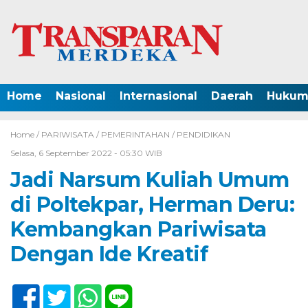
Home
Nasional
Internasional
Daerah
Hukum 
Home /
PARIWISATA
/
PEMERINTAHAN
/
PENDIDIKAN
Selasa, 6 September 2022 - 05:30 WIB
Jadi Narsum Kuliah Umum
di Poltekpar, Herman Deru:
Kembangkan Pariwisata
Dengan Ide Kreatif