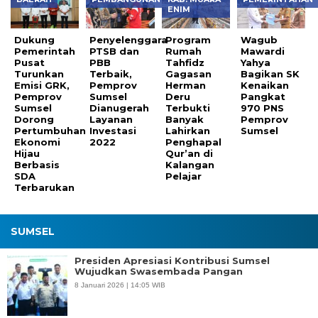
ENIM
Dukung
Penyelenggara
Program
Wagub
Pemerintah
PTSB dan
Rumah
Mawardi
Pusat
PBB
Tahfidz
Yahya
Turunkan
Terbaik,
Gagasan
Bagikan SK
Emisi GRK,
Pemprov
Herman
Kenaikan
Pemprov
Sumsel
Deru
Pangkat
Sumsel
Dianugerah
Terbukti
970 PNS
Dorong
Layanan
Banyak
Pemprov
Pertumbuhan
Investasi
Lahirkan
Sumsel
Ekonomi
2022
Penghapal
Hijau
Qur’an di
Berbasis
Kalangan
SDA
Pelajar
Terbarukan
SUMSEL
Presiden Apresiasi Kontribusi Sumsel
Wujudkan Swasembada Pangan
8 Januari 2026 | 14:05 WIB