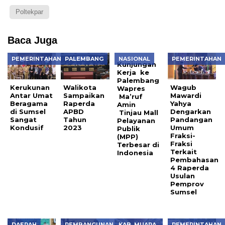
Poltekpar
Baca Juga
PEMERINTAHAN
PALEMBANG
NASIONAL
PEMERINTAHAN
Kunjungan
Kerja ke
Palembang
Kerukunan
Walikota
Wagub
Wapres
Antar Umat
Sampaikan
Mawardi
Ma’ruf
Beragama
Raperda
Yahya
Amin
di Sumsel
APBD
Dengarkan
Tinjau Mall
Sangat
Tahun
Pandangan
Pelayanan
Kondusif
2023
Umum
Publik
Fraksi-
(MPP)
Fraksi
Terbesar di
Terkait
Indonesia
Pembahasan
4 Raperda
Usulan
Pemprov
Sumsel
DAERAH
PEMBANGUNAN
KAB. MUARA
PEMERINTAHAN