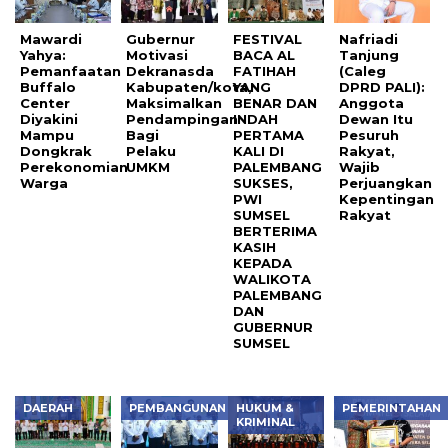
Mawardi
Gubernur
FESTIVAL
Nafriadi
Yahya:
Motivasi
BACA AL
Tanjung
Pemanfaatan
Dekranasda
FATIHAH
(Caleg
Buffalo
Kabupaten/kota,
YANG
DPRD PALI):
Center
Maksimalkan
BENAR DAN
Anggota
Diyakini
Pendampingan
INDAH
Dewan Itu
Mampu
Bagi
PERTAMA
Pesuruh
Dongkrak
Pelaku
KALI DI
Rakyat,
Perekonomian
UMKM
PALEMBANG
Wajib
Warga
SUKSES,
Perjuangkan
PWI
Kepentingan
SUMSEL
Rakyat
BERTERIMA
KASIH
KEPADA
WALIKOTA
PALEMBANG
DAN
GUBERNUR
SUMSEL
DAERAH
PEMBANGUNAN
HUKUM &
PEMERINTAHAN
KRIMINAL