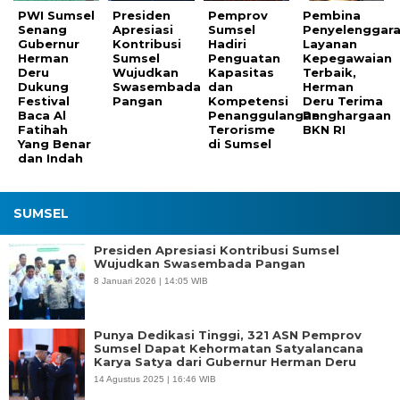
PWI Sumsel
Presiden
Pemprov
Pembina
Senang
Apresiasi
Sumsel
Penyelenggar
Gubernur
Kontribusi
Hadiri
Layanan
Herman
Sumsel
Penguatan
Kepegawaian
Deru
Wujudkan
Kapasitas
Terbaik,
Dukung
Swasembada
dan
Herman
Festival
Pangan
Kompetensi
Deru Terima
Baca Al
Penanggulangan
Penghargaan
Fatihah
Terorisme
BKN RI
Yang Benar
di Sumsel
dan Indah
SUMSEL
Presiden Apresiasi Kontribusi Sumsel
Wujudkan Swasembada Pangan
8 Januari 2026 | 14:05 WIB
Punya Dedikasi Tinggi, 321 ASN Pemprov
Sumsel Dapat Kehormatan Satyalancana
Karya Satya dari Gubernur Herman Deru
14 Agustus 2025 | 16:46 WIB