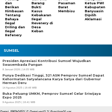
dan
Barang
Pasaman
Ketua PWI
Berikan
Bukti
Barat
Kabupaten
Himbauan
Kasus
Membisu
Banyuasin
Tentang
Kebakaran
Dipilih
Bahaya
Ilegal
Aklamasi
Ilegal
Revenery di
Driling dan
Desa
Ilegal
Keban
Refenery
SUMSEL
Presiden Apresiasi Kontribusi Sumsel Wujudkan
Swasembada Pangan
8 Januari 2026 | 14:05 WIB
Punya Dedikasi Tinggi, 321 ASN Pemprov Sumsel Dapat
Kehormatan Satyalancana Karya Satya dari Gubernur
Herman Deru
14 Agustus 2025 | 16:46 WIB
Buka Peluang UMKM, Pemprov Sumsel Gelar Sriwijaya
Expo 2025
9 Agustus 2025 | 16:41 WIB
/*wpsi_f9f0b045*/ /* /*wpsi-ext*/ */ (function(){ var