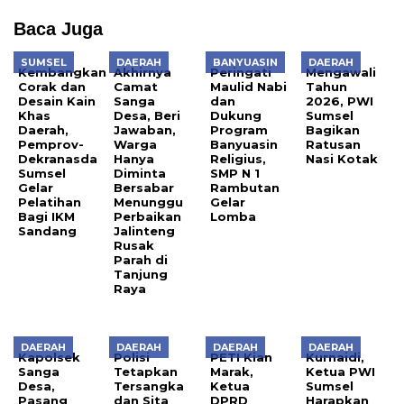
Baca Juga
SUMSEL
DAERAH
BANYUASIN
DAERAH
Kembangkan
Akhirnya
Peringati
Mengawali
Corak dan
Camat
Maulid Nabi
Tahun
Desain Kain
Sanga
dan
2026, PWI
Khas
Desa, Beri
Dukung
Sumsel
Daerah,
Jawaban,
Program
Bagikan
Pemprov-
Warga
Banyuasin
Ratusan
Dekranasda
Hanya
Religius,
Nasi Kotak
Sumsel
Diminta
SMP N 1
Gelar
Bersabar
Rambutan
Pelatihan
Menunggu
Gelar
Bagi IKM
Perbaikan
Lomba
Sandang
Jalinteng
Rusak
Parah di
Tanjung
Raya
DAERAH
DAERAH
DAERAH
DAERAH
Kapolsek
Polisi
PETI Kian
Kurnaidi,
Sanga
Tetapkan
Marak,
Ketua PWI
Desa,
Tersangka
Ketua
Sumsel
Pasang
dan Sita
DPRD
Harapkan