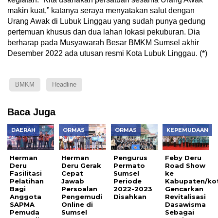
makin kuat,” katanya seraya menyatakan salut dengan
Urang Awak di Lubuk Linggau yang sudah punya gedung
pertemuan khusus dan dua lahan lokasi pekuburan. Dia
berharap pada Musyawarah Besar BMKM Sumsel akhir
Desember 2022 ada utusan resmi Kota Lubuk Linggau. (*)
BMKM
Headline
Baca Juga
DAERAH
ORMAS
ORMAS
KEPEMUDAAN
Herman
Herman
Pengurus
Feby Deru
Deru
Deru Gerak
Permato
Road Show
Fasilitasi
Cepat
Sumsel
ke
Pelatihan
Jawab
Periode
Kabupaten/ko
Bagi
Persoalan
2022-2023
Gencarkan
Anggota
Pengemudi
Disahkan
Revitalisasi
SAPMA
Online di
Dasawisma
Pemuda
Sumsel
Sebagai