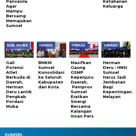
Pancasila
Ketahanan
Agar
Keluarga
Mampu
Bersaing
Memajukan
Sumsel
KAB. MUBA
ORMAS
ORMAS
ORMAS
Gali
BMKM
Masifkan
Herman
Potensi
Sumsel
Gaung
Deru : HNSI
Atlet
Konsolidasi
GSMP
Sumsel
Berkuda di
ke Seluruh
Kepenjuru
Harus Jadi
Daerah,
Kabupaten
Daerah,
Jembatan
Herman
dan Kota
Pemprov
Bagi
Deru Lantik
Sumsel
Kepentingan
Pengkab
Eratkan
Nelayan
Pordasi
Sinergi
Muba
Bersama
Kalangan
Insan Pers
SUMSEL