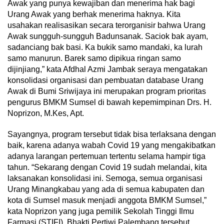
Awak yang punya kewajiban dan menerima hak bagi
Urang Awak yang berhak menerima haknya. Kita
usahakan realisasikan secara terorganisir bahwa Urang
Awak sungguh-sungguh Badunsanak. Saciok bak ayam,
sadanciang bak basi. Ka bukik samo mandaki, ka lurah
samo manurun. Barek samo dipikua ringan samo
dijinjiang,” kata Afdhal Azmi Jambak seraya mengatakan
konsolidasi organisasi dan pembuatan database Urang
Awak di Bumi Sriwijaya ini merupakan program prioritas
pengurus BMKM Sumsel di bawah kepemimpinan Drs. H.
Noprizon, M.Kes, Apt.
Sayangnya, program tersebut tidak bisa terlaksana dengan
baik, karena adanya wabah Covid 19 yang mengakibatkan
adanya larangan pertemuan tertentu selama hampir tiga
tahun. “Sekarang dengan Covid 19 sudah melandai, kita
laksanakan konsolidasi ini. Semoga, semua organisasi
Urang Minangkabau yang ada di semua kabupaten dan
kota di Sumsel masuk menjadi anggota BMKM Sumsel,”
kata Noprizon yang juga pemilik Sekolah Tinggi Ilmu
Farmasi (STIFI), Bhakti Pertiwi Palembang tersebut.