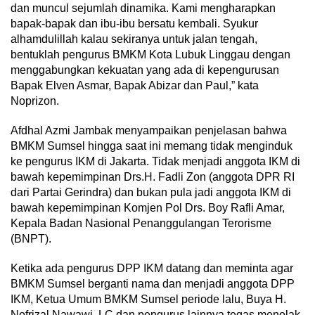
dan muncul sejumlah dinamika. Kami mengharapkan
bapak-bapak dan ibu-ibu bersatu kembali. Syukur
alhamdulillah kalau sekiranya untuk jalan tengah,
bentuklah pengurus BMKM Kota Lubuk Linggau dengan
menggabungkan kekuatan yang ada di kepengurusan
Bapak Elven Asmar, Bapak Abizar dan Paul,” kata
Noprizon.
Afdhal Azmi Jambak menyampaikan penjelasan bahwa
BMKM Sumsel hingga saat ini memang tidak menginduk
ke pengurus IKM di Jakarta. Tidak menjadi anggota IKM di
bawah kepemimpinan Drs.H. Fadli Zon (anggota DPR RI
dari Partai Gerindra) dan bukan pula jadi anggota IKM di
bawah kepemimpinan Komjen Pol Drs. Boy Rafli Amar,
Kepala Badan Nasional Penanggulangan Terorisme
(BNPT).
Ketika ada pengurus DPP IKM datang dan meminta agar
BMKM Sumsel berganti nama dan menjadi anggota DPP
IKM, Ketua Umum BMKM Sumsel periode lalu, Buya H.
Nofrizal Nawawi, LC dan pengurus lainnya tegas menolak