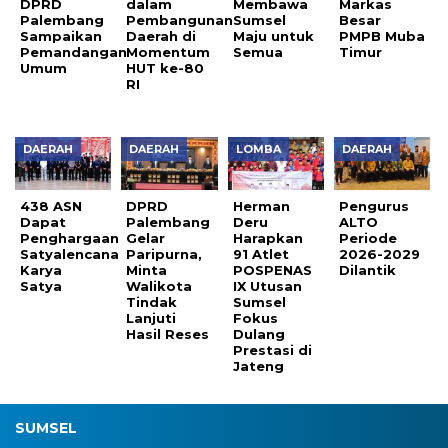
DPRD
dalam
Membawa
Markas
Palembang
Pembangunan
Sumsel
Besar
Sampaikan
Daerah di
Maju untuk
PMPB Muba
Pemandangan
Momentum
Semua
Timur
Umum
HUT ke-80
RI
DAERAH
DAERAH
LOMBA
DAERAH
438 ASN
DPRD
Herman
Pengurus
Dapat
Palembang
Deru
ALTO
Penghargaan
Gelar
Harapkan
Periode
Satyalencana
Paripurna,
91 Atlet
2026-2029
Karya
Minta
POSPENAS
Dilantik
Satya
Walikota
IX Utusan
Tindak
Sumsel
Lanjuti
Fokus
Hasil Reses
Dulang
Prestasi di
Jateng
SUMSEL