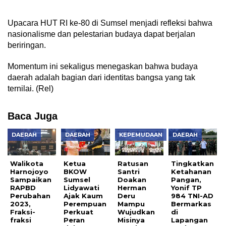
Upacara HUT RI ke-80 di Sumsel menjadi refleksi bahwa
nasionalisme dan pelestarian budaya dapat berjalan
beriringan.
Momentum ini sekaligus menegaskan bahwa budaya
daerah adalah bagian dari identitas bangsa yang tak
ternilai. (Rel)
Baca Juga
DAERAH
DAERAH
KEPEMUDAAN
DAERAH
Walikota
Ketua
Ratusan
Tingkatkan
Harnojoyo
BKOW
Santri
Ketahanan
Sampaikan
Sumsel
Doakan
Pangan,
RAPBD
Lidyawati
Herman
Yonif TP
Perubahan
Ajak Kaum
Deru
984 TNI-AD
2023,
Perempuan
Mampu
Bermarkas
Fraksi-
Perkuat
Wujudkan
di
fraksi
Peran
Misinya
Lapangan