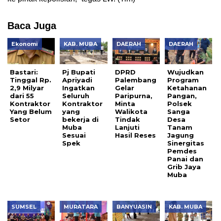
Baca Juga
Ekonomi
KAB. MUBA
DAERAH
DAERAH
Bastari:
Pj Bupati
DPRD
Wujudkan
Tinggal Rp.
Apriyadi
Palembang
Program
2,9 Milyar
Ingatkan
Gelar
Ketahanan
dari 55
Seluruh
Paripurna,
Pangan,
Kontraktor
Kontraktor
Minta
Polsek
Yang Belum
yang
Walikota
Sanga
Setor
bekerja di
Tindak
Desa
Muba
Lanjuti
Tanam
Sesuai
Hasil Reses
Jagung
Spek
Sinergitas
Pemdes
Panai dan
Grib Jaya
Muba
SUMSEL
MURATARA
BANYUASIN
KAB. MUBA