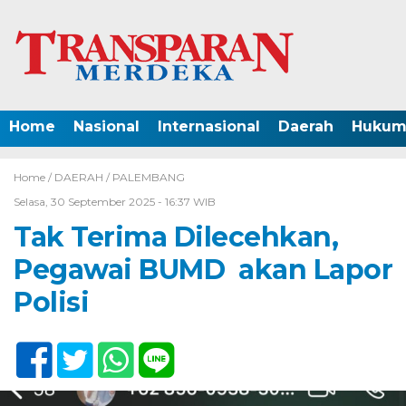
Home
Nasional
Internasional
Daerah
Hukum 
Home /
DAERAH
/
PALEMBANG
Selasa, 30 September 2025 - 16:37 WIB
Tak Terima Dilecehkan,
Pegawai BUMD akan Lapor
Polisi