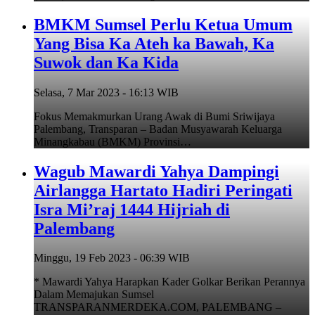
BMKM Sumsel Perlu Ketua Umum
Yang Bisa Ka Ateh ka Bawah, Ka
Suwok dan Ka Kida
Selasa, 7 Mar 2023 - 16:13 WIB
Fokus Memakmurkan Urang Awak di Bumi Sriwijaya
Palembang, Transparan – Badan Musyawarah Keluarga
Minangkabau (BMKM) Provinsi…
Wagub Mawardi Yahya Dampingi
Airlangga Hartato Hadiri Peringati
Isra Mi’raj 1444 Hijriah di
Palembang
Minggu, 19 Feb 2023 - 06:39 WIB
* Mawardi Yahya Harapkan Kader Golkar Berikan Perannya
Dalam Memajukan Sumsel
TRANSPARANMERDEKA.COM, PALEMBANG –