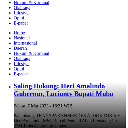
Hukum & Kriminal
Olahraga
Lifestyle
Opini
E-paper
Home
Nasional
Internasional
Daerah
Hukum & Kriminal
Olahraga
Lifestyle
Opini
E-paper
Saling Dukung: Heri Amalindo
Gubernur, Lucianty Bupati Muba
Selasa, 7 Mar 2023 - 16:21 WIB
Palembang, TRANSPARANMERDEKA -DOKTOR Ir H
Heri Amalindo, MM, Bupati Penukal Abab Lematang Ilir
(PALI) bersilaturahim dengan…