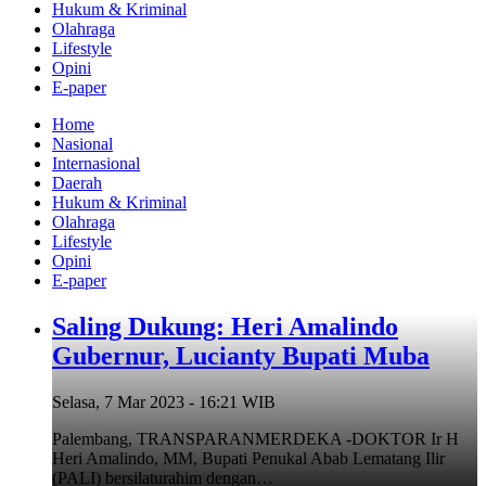
Hukum & Kriminal
Olahraga
Lifestyle
Opini
E-paper
Home
Nasional
Internasional
Daerah
Hukum & Kriminal
Olahraga
Lifestyle
Opini
E-paper
Saling Dukung: Heri Amalindo
Gubernur, Lucianty Bupati Muba
Selasa, 7 Mar 2023 - 16:21 WIB
Palembang, TRANSPARANMERDEKA -DOKTOR Ir H
Heri Amalindo, MM, Bupati Penukal Abab Lematang Ilir
(PALI) bersilaturahim dengan…