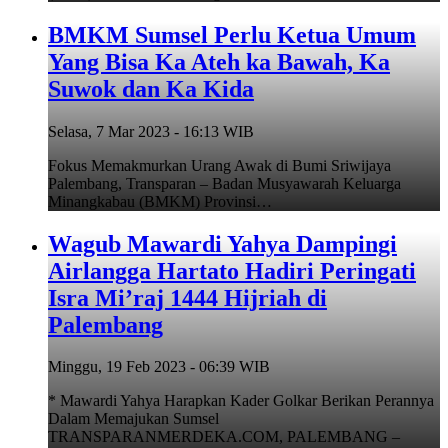
BMKM Sumsel Perlu Ketua Umum
Yang Bisa Ka Ateh ka Bawah, Ka
Suwok dan Ka Kida
Selasa, 7 Mar 2023 - 16:13 WIB
Fokus Memakmurkan Urang Awak di Bumi Sriwijaya
Palembang, Transparan – Badan Musyawarah Keluarga
Minangkabau (BMKM) Provinsi…
Wagub Mawardi Yahya Dampingi
Airlangga Hartato Hadiri Peringati
Isra Mi’raj 1444 Hijriah di
Palembang
Minggu, 19 Feb 2023 - 06:39 WIB
* Mawardi Yahya Harapkan Kader Golkar Berikan Perannya
Dalam Memajukan Sumsel
TRANSPARANMERDEKA.COM, PALEMBANG –