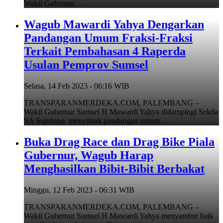
Wakil Gubernur…
Wagub Mawardi Yahya Dengarkan
Pandangan Umum Fraksi-Fraksi
Terkait Pembahasan 4 Raperda
Usulan Pemprov Sumsel
Selasa, 14 Feb 2023 - 06:16 WIB
TRANSPARANMERDEKA.COM, PALEMBANG –
Wakil Gubernur Sumsel H Mawardi Yahya didampingi Sekda
SA Supriono menyimak pandangan umum…
Buka Drag Race dan Drag Bike Piala
Gubernur, Wagub Harap
Menghasilkan Bibit-Bibit Berbakat
Minggu, 12 Feb 2023 - 06:31 WIB
TRANSPARANMERDEKA.COM, PALEMBANG –
Wakil Gubernur Sumsel H Mawardi Yahya menyambut baik