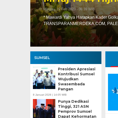
Minggu, 19 Feb 2023 - 06:39 WIB
* Mawardi Yahya Harapkan Kader Golk
TRANSPARANMERDEKA.COM, PALEMB
SUMSEL
Presiden Apresiasi
Kontribusi Sumsel
Wujudkan
Swasembada
Pangan
8 Januari 2026 | 14:05 WIB
Punya Dedikasi
Tinggi, 321 ASN
Pemprov Sumsel
Dapat Kehormatan