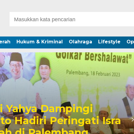
erah
Hukum & Kriminal
Olahraga
Lifestyle
Op
 Yahya Dampingi
o Hadiri Peringati Isra
riah di Palembang