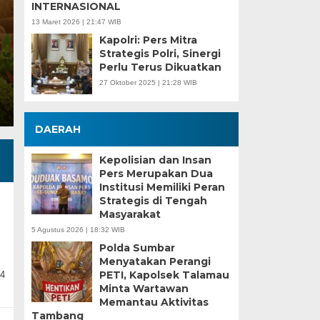
INTERNASIONAL
13 Maret 2026 | 21:47 WIB
Selasa, 14 Feb 2023 - 06:16 WIB
Kapolri: Pers Mitra
TRANSPARANMERDEKA.COM, PALEMBANG – Wakil 
Strategis Polri, Sinergi
didampingi Sekda SA Supriono menyimak pandan
Perlu Terus Dikuatkan
27 Oktober 2025 | 21:28 WIB
DAERAH
Kepolisian dan Insan
Pers Merupakan Dua
Institusi Memiliki Peran
Strategis di Tengah
Masyarakat
5 Agustus 2026 | 18:32 WIB
Polda Sumbar
Menyatakan Perangi
PETI, Kapolsek Talamau
14
Minta Wartawan
Memantau Aktivitas
Tambang