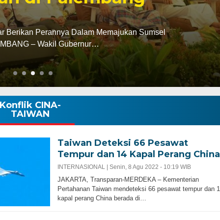
ar Berikan Perannya Dalam Memajukan Sumsel
ANG – Wakil Gubernur…
Konflik CINA-
TAIWAN
Taiwan Deteksi 66 Pesawat
Tempur dan 14 Kapal Perang China
INTERNASIONAL |
Senin, 8 Agu 2022 - 10:19 WIB
JAKARTA, Transparan-MERDEKA – Kementerian
Pertahanan Taiwan mendeteksi 66 pesawat tempur dan 
kapal perang China berada di…