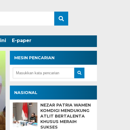
ini
E-paper
MESIN PENCARIAN
Wagub Mawardi Yah
NASIONAL
Pandangan Umum Fra
NEZAR PATRIA WAMEN
KOMDIGI MENDUKUNG
Terkait Pembahasan 
ATLIT BERTALENTA
KHUSUS MERAIH
Pemprov Sumsel
SUKSES