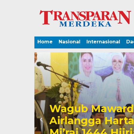
Home
Nasional
Internasional
Da
Wagub Mawardi
Airlangga Hartat
Mi’raj 1444 Hij