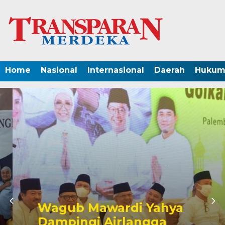
Home
Nasional
Internasional
Daerah
Hukum 
Wagub Mawardi Yahya
Dampingi Airlangga