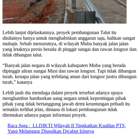
Lebih lanjut dijelaskannya, proyek pembangunan Talut itu
dinilainya hanya untuk menghabiskan anggaran saja, bahkan sangat
mubajir. Sebab menurutnya, di wilayah Muba banyak jalan jalan
yang letaknya persis berada di pinggir sungai dan rawan longsor dan
tidak dibangun talut.
“Banyak jalan negara di wilayah kabupaten Muba yang berada
dipinggir aliran sungai Musi dan rawan longsor. Tapi tidak dibangun
turab, kenapa jalan yang terbilang aman dari longsor justru dibangun
turab,” katanya
Lebih jauh dia menduga dalam proyek tersebut adanya upaya
menghambur hamburkan uang negara untuk kepentingan pihak
pihak yang tidak bertanggung jawab demi keuntungan pribadi itu
semakin terlihat jelas, dimana di lokasi pembangunan tidak
ditemukan adanya papan informasi proyek.
Baca Juga :
LLDIKTI Wilayah II Tingkatkan Kualitas PTS,
Yang Melanggar Diusulkan Dicabut Izinnya