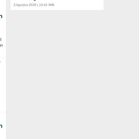
3 Agustus 2026 | 10:42 WIB
n
t
an
i
n