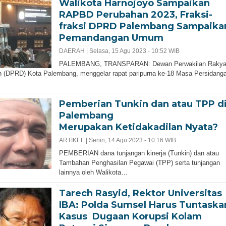
Walikota Harnojoyo Sampaikan
RAPBD Perubahan 2023, Fraksi-
fraksi DPRD Palembang Sampaika
Pemandangan Umum
DAERAH |
Selasa, 15 Agu 2023 - 10:52 WIB
PALEMBANG, TRANSPARAN: Dewan Perwakilan Rakya
 (DPRD) Kota Palembang, menggelar rapat paripurna ke-18 Masa Persidang
Pemberian Tunkin dan atau TPP d
Palembang
Merupakan Ketidakadilan Nyata?
ARTIKEL |
Senin, 14 Agu 2023 - 10:16 WIB
PEMBERIAN dana tunjangan kinerja (Tunkin) dan atau
Tambahan Penghasilan Pegawai (TPP) serta tunjangan
lainnya oleh Walikota…
Tarech Rasyid, Rektor Universitas
IBA: Polda Sumsel Harus Tuntaska
Kasus Dugaan Korupsi Kolam