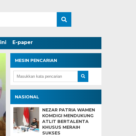
ini
E-paper
MESIN PENCARIAN
NASIONAL
Buka Drag Race d
NEZAR PATRIA WAMEN
KOMDIGI MENDUKUNG
n
Gubernur, Wagub
ATLIT BERTALENTA
KHUSUS MERAIH
Bibit-Bibit Berba
SUKSES