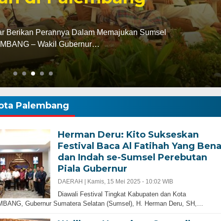
ALEMBANG – Wakil Gubernur Sumsel H Mawardi Yahya
no menyimak pandangan umum…
ota Palembang
Herman Deru: Kito Sukseskan
Festival Baca Al Fatihah Yang Bena
dan Indah se-Sumsel Perebutan
Piala Gubernur
DAERAH |
Kamis, 15 Mei 2025 - 10:02 WIB
Diawali Festival Tingkat Kabupaten dan Kota
BANG, Gubernur Sumatera Selatan (Sumsel), H. Herman Deru, SH,…