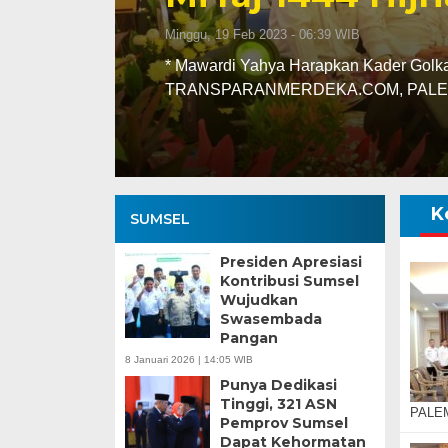
Selasa, 14 Feb 2023 - 06:16 WIB
Sumsel
TRANSPARANMERDEKA.COM, P
didampingi Sekda SA Suprio
K
SUMSEL
Presiden Apresiasi
Kontribusi Sumsel
Wujudkan
Swasembada
Pangan
8 Januari 2026 | 14:05 WIB
Punya Dedikasi
Tinggi, 321 ASN
PALEM
Pemprov Sumsel
Dapat Kehormatan