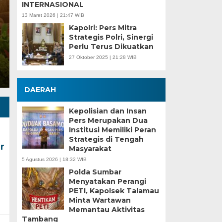
INTERNASIONAL
13 Maret 2026 | 21:47 WIB
Minggu, 12 Feb 2023 - 06:31 WIB
Kapolri: Pers Mitra
TRANSPARANMERDEKA.COM, PALEMBANG –
Strategis Polri, Sinergi
menyambut baik atas di gelarnya kejuaraan
Perlu Terus Dikuatkan
27 Oktober 2025 | 21:28 WIB
DAERAH
Kepolisian dan Insan
Pers Merupakan Dua
Institusi Memiliki Peran
Strategis di Tengah
r
Masyarakat
5 Agustus 2026 | 18:32 WIB
Polda Sumbar
Menyatakan Perangi
PETI, Kapolsek Talamau
Minta Wartawan
Memantau Aktivitas
Tambang