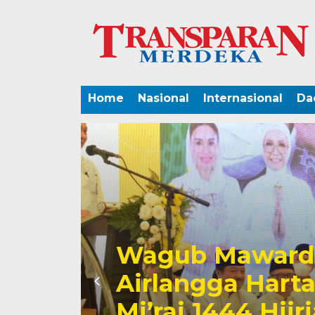
Home
Nasional
Internasional
Da
Wagub Mawa
i
Pandangan 
ti Isra
Terkait Pem
g
Pemprov Su