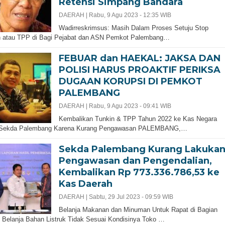
Retensi Simpang Bandara
DAERAH |
Rabu, 9 Agu 2023 - 12:35 WIB
Wadirreskrimsus: Masih Dalam Proses Setuju Stop
n atau TPP di Bagi Pejabat dan ASN Pemkot Palembang…
FEBUAR dan HAEKAL: JAKSA DAN
POLISI HARUS PROAKTIF PERIKSA
DUGAAN KORUPSI DI PEMKOT
PALEMBANG
DAERAH |
Rabu, 9 Agu 2023 - 09:41 WIB
Kembalikan Tunkin & TPP Tahun 2022 ke Kas Negara
 Sekda Palembang Karena Kurang Pengawasan PALEMBANG,…
Sekda Palembang Kurang Lakuka
Pengawasan dan Pengendalian,
Kembalikan Rp 773.336.786,53 ke
Kas Daerah
DAERAH |
Sabtu, 29 Jul 2023 - 09:59 WIB
Belanja Makanan dan Minuman Untuk Rapat di Bagian
Belanja Bahan Listruk Tidak Sesuai Kondisinya Toko …