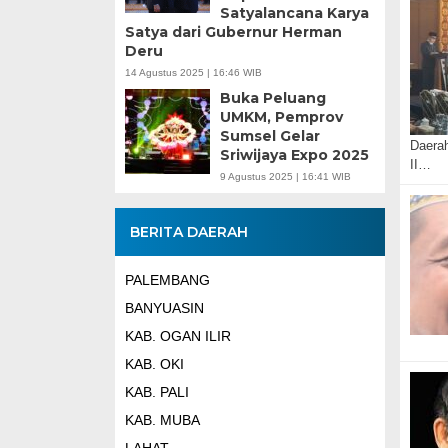
Satyalancana Karya
Satya dari Gubernur Herman
Deru
14 Agustus 2025 | 16:46 WIB
Buka Peluang
UMKM, Pemprov
Sumsel Gelar
Daerah
Sriwijaya Expo 2025
II…
9 Agustus 2025 | 16:41 WIB
BERITA DAERAH
PALEMBANG
BANYUASIN
KAB. OGAN ILIR
KAB. OKI
KAB. PALI
KAB. MUBA