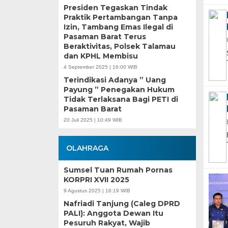
Presiden Tegaskan Tindak
Praktik Pertambangan Tanpa
Izin, Tambang Emas Ilegal di
Pasaman Barat Terus
Beraktivitas, Polsek Talamau
dan KPHL Membisu
4 September 2025 | 16:00 WIB
Terindikasi Adanya ” Uang
Payung ” Penegakan Hukum
Tidak Terlaksana Bagi PETI di
Pasaman Barat
20 Juli 2025 | 10:49 WIB
OLAHRAGA
Sumsel Tuan Rumah Pornas
KORPRI XVII 2025
9 Agustus 2025 | 16:19 WIB
Nafriadi Tanjung (Caleg DPRD
PALI): Anggota Dewan Itu
Pesuruh Rakyat, Wajib