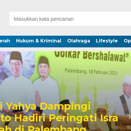
erah
Hukum & Kriminal
Olahraga
Lifestyle
Op
rdi Yahya Dengarkan
Umum Fraksi-Fraksi
bahasan 4 Raperda Usula
msel