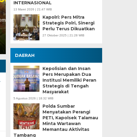
INTERNASIONAL
13 Maret 2026 | 21:47 WIB
Selasa, 14 Feb 2023 - 06:16 WIB
Kapolri: Pers Mitra
TRANSPARANMERDEKA.COM, PALEMBANG – Wakil 
Strategis Polri, Sinergi
didampingi Sekda SA Supriono menyimak pandan
Perlu Terus Dikuatkan
27 Oktober 2025 | 21:28 WIB
DAERAH
Kepolisian dan Insan
Pers Merupakan Dua
Institusi Memiliki Peran
i
Strategis di Tengah
Masyarakat
5 Agustus 2026 | 18:32 WIB
Polda Sumbar
Menyatakan Perangi
PETI, Kapolsek Talamau
Minta Wartawan
Memantau Aktivitas
Tambang