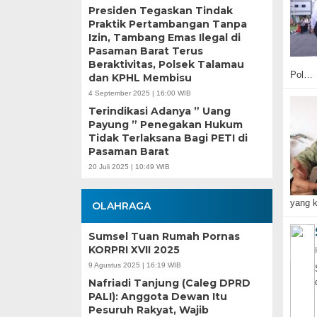
Presiden Tegaskan Tindak
Praktik Pertambangan Tanpa
Izin, Tambang Emas Ilegal di
Pasaman Barat Terus
Beraktivitas, Polsek Talamau
Pol…
dan KPHL Membisu
4 September 2025 | 16:00 WIB
Terindikasi Adanya ” Uang
Payung ” Penegakan Hukum
Tidak Terlaksana Bagi PETI di
Pasaman Barat
20 Juli 2025 | 10:49 WIB
yang k
OLAHRAGA
Sumsel Tuan Rumah Pornas
KORPRI XVII 2025
9 Agustus 2025 | 16:19 WIB
Nafriadi Tanjung (Caleg DPRD
PALI): Anggota Dewan Itu
Pesuruh Rakyat, Wajib