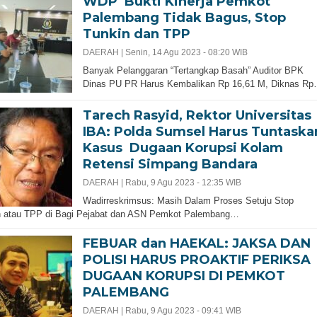
WDP Bukti Kinerja Pemkot
Palembang Tidak Bagus, Stop
Tunkin dan TPP
DAERAH |
Senin, 14 Agu 2023 - 08:20 WIB
Banyak Pelanggaran “Tertangkap Basah” Auditor BPK
Dinas PU PR Harus Kembalikan Rp 16,61 M, Diknas R
Tarech Rasyid, Rektor Universitas
IBA: Polda Sumsel Harus Tuntaska
Kasus Dugaan Korupsi Kolam
Retensi Simpang Bandara
DAERAH |
Rabu, 9 Agu 2023 - 12:35 WIB
Wadirreskrimsus: Masih Dalam Proses Setuju Stop
n atau TPP di Bagi Pejabat dan ASN Pemkot Palembang…
FEBUAR dan HAEKAL: JAKSA DAN
POLISI HARUS PROAKTIF PERIKSA
DUGAAN KORUPSI DI PEMKOT
PALEMBANG
DAERAH |
Rabu, 9 Agu 2023 - 09:41 WIB