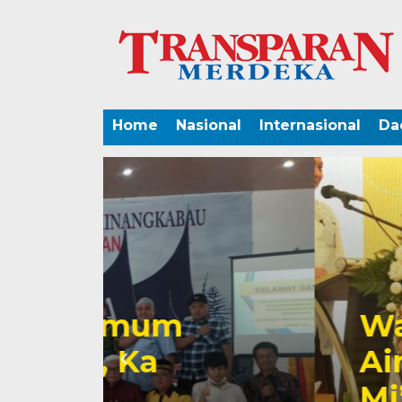
Home
Nasional
Internasional
Da
Wagub Mawardi
Airlangga Hartat
Mi’raj 1444 Hij