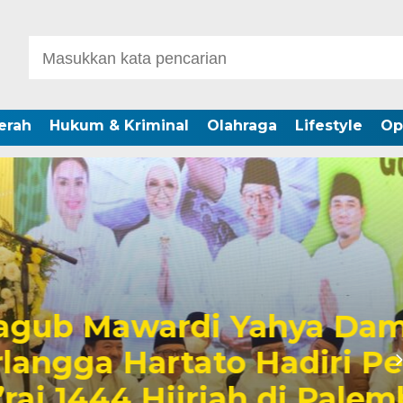
erah
Hukum & Kriminal
Olahraga
Lifestyle
Op
 Yahya Dampingi
o Hadiri Peringati Isra
riah di Palembang