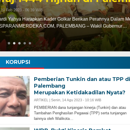
ar Berikan Perannya Dalam Memajukan Sumsel
ANG – Wakil Gubernur…
KORUPSI
Pemberian Tunkin dan atau TPP d
Palembang
Merupakan Ketidakadilan Nyata?
ARTIKEL |
Senin, 14 Agu 2023 - 10:16 WIB
PEMBERIAN dana tunjangan kinerja (Tunkin) dan atau
Tambahan Penghasilan Pegawai (TPP) serta tunjangan
lainnya oleh Walikota…