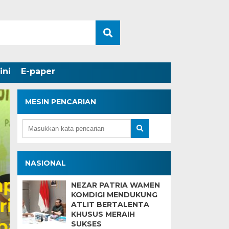
ini
E-paper
MESIN PENCARIAN
Wagub Mawardi Yah
NASIONAL
Pandangan Umum Fra
NEZAR PATRIA WAMEN
KOMDIGI MENDUKUNG
Terkait Pembahasan 
ATLIT BERTALENTA
KHUSUS MERAIH
Pemprov Sumsel
SUKSES