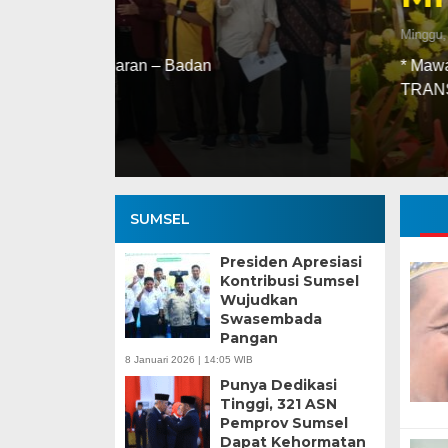
Minggu, 19 Feb 2023 - 06:39 WIB
* Mawardi Yahya Harapkan Kader Golk
TRANSPARANMERDEKA.COM, PALEMB
SUMSEL
Presiden Apresiasi
Kontribusi Sumsel
Wujudkan
Swasembada
Pangan
8 Januari 2026 | 14:05 WIB
Punya Dedikasi
Tinggi, 321 ASN
Pemprov Sumsel
Dapat Kehormatan