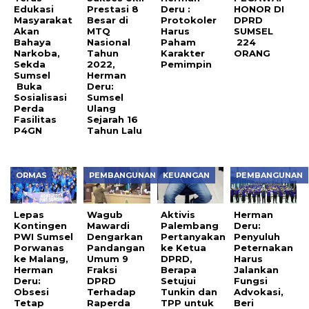
Edukasi
Prestasi 8
Deru :
HONOR DI
Masyarakat
Besar di
Protokoler
DPRD
Akan
MTQ
Harus
SUMSEL
Bahaya
Nasional
Paham
224
Narkoba,
Tahun
Karakter
ORANG
Sekda
2022,
Pemimpin
Sumsel
Herman
Buka
Deru:
Sosialisasi
Sumsel
Perda
Ulang
Fasilitas
Sejarah 16
P4GN
Tahun Lalu
ORMAS
PEMBANGUNAN
KEUANGAN
PEMBANGUNAN
Lepas
Wagub
Aktivis
Herman
Kontingen
Mawardi
Palembang
Deru:
PWI Sumsel
Dengarkan
Pertanyakan
Penyuluh
Porwanas
Pandangan
ke Ketua
Peternakan
ke Malang,
Umum 9
DPRD,
Harus
Herman
Fraksi
Berapa
Jalankan
Deru:
DPRD
Setujui
Fungsi
Obsesi
Terhadap
Tunkin dan
Advokasi,
Tetap
Raperda
TPP untuk
Beri