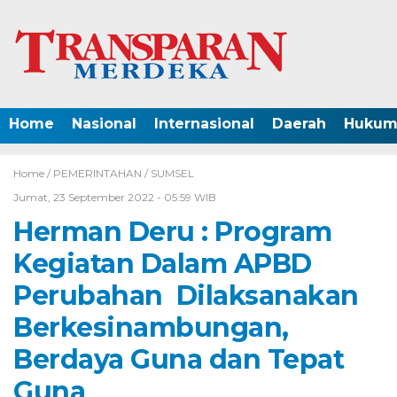
Home
Nasional
Internasional
Daerah
Hukum 
Home /
PEMERINTAHAN
/
SUMSEL
Jumat, 23 September 2022 - 05:59 WIB
Herman Deru : Program
Kegiatan Dalam APBD
Perubahan Dilaksanakan
Berkesinambungan,
Berdaya Guna dan Tepat
Guna